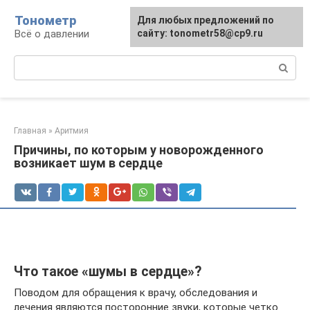
Перейти
Тонометр
Для любых предложений по
Для любых предложений по
к
Всё о давлении
сайту: tonometr58@cp9.ru
сайту: tonometr58@cp9.ru
контенту
Поиск:
Главная
»
Аритмия
Причины, по которым у новорожденного
возникает шум в сердце
Что такое «шумы в сердце»?
Поводом для обращения к врачу, обследования и
лечения являются посторонние звуки, которые четко