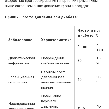
скоростью прогрессирования гипертонии прямая, чем
выше сахар, тем выше давление крови в сосудах.
Причины роста давления при диабете:
Частота при
диабете, %
Заболевание
Характеристика
2
1 тип
тип
Диабетическая
Повреждение
15-
80
нефропатия
клубочков почек.
20
Стойкий рост
Эссенциальная
давления без
30-
10
гипертония
явно выраженных
35
причин.
Повышение
верхнего
Изолированная
давления,
40-
систолическая
5-10