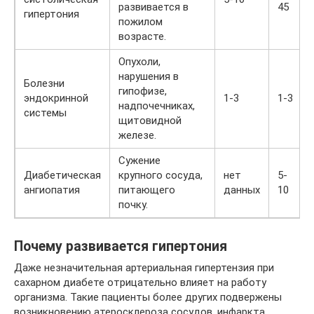
развивается в
45
гипертония
пожилом
возрасте.
Опухоли,
нарушения в
Болезни
гипофизе,
эндокринной
1-3
1-3
надпочечниках,
системы
щитовидной
железе.
Сужение
Диабетическая
крупного сосуда,
нет
5-
ангиопатия
питающего
данных
10
почку.
Почему развивается гипертония
Даже незначительная артериальная гипертензия при
сахарном диабете отрицательно влияет на работу
организма. Такие пациенты более других подвержены
возникновению атеросклероза сосудов, инфаркта