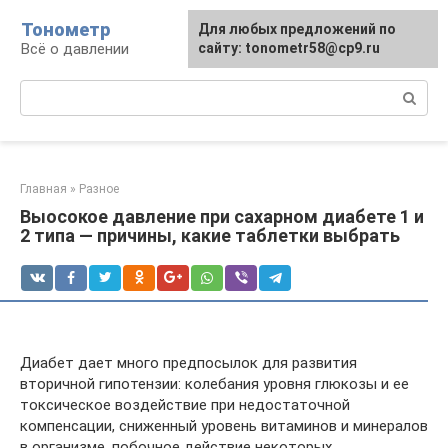
Перейти
Тонометр
Для любых предложений по
Для любых предложений по
к
Всё о давлении
сайту: tonometr58@cp9.ru
сайту: tonometr58@cp9.ru
контенту
Поиск:
Главная
»
Разное
Выосокое давление при сахарном диабете 1 и
2 типа — причины, какие таблетки выбрать
Диабет дает много предпосылок для развития
вторичной гипотензии: колебания уровня глюкозы и ее
токсическое воздействие при недостаточной
компенсации, сниженный уровень витаминов и минералов
в организме, побочное действие некоторых