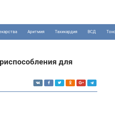
екарства
Аритмия
Тахикардия
ВСД
Тон
приспособления для