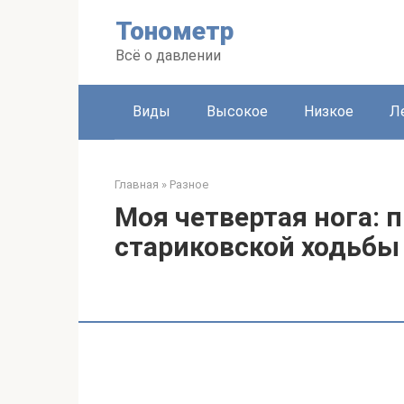
Перейти
Тонометр
к
контенту
Всё о давлении
Виды
Высокое
Низкое
Л
Главная
»
Разное
Моя четвертая нога: 
стариковской ходьбы