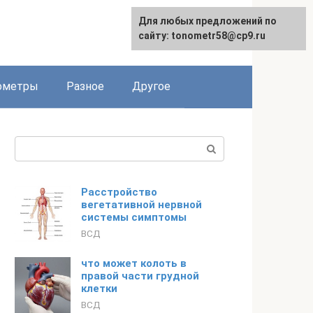
Для любых предложений по
Для любых предложений по
сайту: tonometr58@cp9.ru
сайту: tonometr58@cp9.ru
ометры
Разное
Другое
Поиск:
Расстройство
вегетативной нервной
системы симптомы
ВСД
что может колоть в
правой части грудной
клетки
ВСД