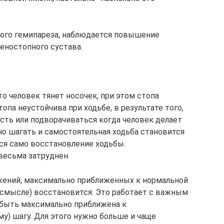
ного гемипареза, наблюдается повышение
еностопного сустава.
о человек тянет носочек, при этом стопа
опа неустойчива при ходьбе, в результате того,
сть или подворачиваться когда человек делает
но шагать и самостоятельная ходьба становится
тся само восстановление ходьбы.
 весьма затруднен.
ений, максимально приближенных к нормальной
в смысле) восстановится. Это работает с важным
 быть максимально приближена к
у) шагу. Для этого нужно больше и чаще