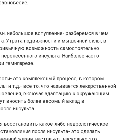
 равновесие.
ви, небольшое вступление- разберемся в чем
та. Утрата подвижности и мышечной силы, в
 привычную возможность самостоятельно
 перенесенного инсульта. Наиболее часто
и гемипарезе.
сти- это комплексный процесс, в котором
ы и т.д.- всё то, что называется лекарственной
ановления, включая адаптацию к окружающим
ут вносить более весомый вклад в
осле инсульта.
тся восстановить какое-либо неврологическое
сстановления после инсульта- это сделать
евной жизни, настолько- насколько это