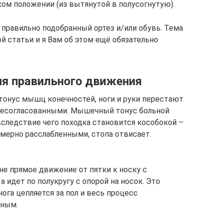
ом положении (из вытянутой в полусогнутую).
правильно подобранный ортез и/или обувь. Тема
й статьи и я Вам об этом ещё обязательно
ия правильного движения
 тонус мышц конечностей, ноги и руки перестают
 несогласованными. Мышечный тонус больной
вследствие чего походка становится кособокой –
мерно расслабленными, стопа отвисает.
не прямое движение от пятки к носку с
 идет по полукругу с опорой на носок. Это
ога цепляется за пол и весь процесс
чным.