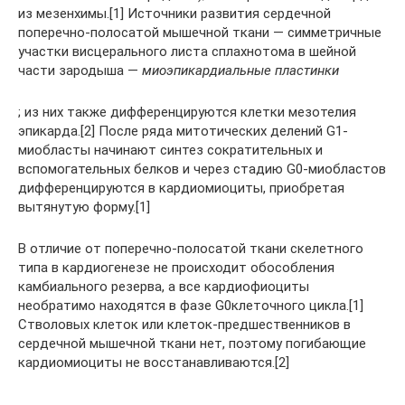
из мезенхимы.[1] Источники развития сердечной
поперечно-полосатой мышечной ткани — симметричные
участки висцерального листа сплахнотома в шейной
части зародыша —
миоэпикардиальные пластинки
; из них также дифференцируются клетки мезотелия
эпикарда.[2] После ряда митотических делений G1-
миобласты начинают синтез сократительных и
вспомогательных белков и через стадию G0-миобластов
дифференцируются в кардиомиоциты, приобретая
вытянутую форму.[1]
В отличие от поперечно-полосатой ткани скелетного
типа в кардиогенезе не происходит обособления
камбиального резерва, а все кардиофиоциты
необратимо находятся в фазе G0клеточного цикла.[1]
Стволовых клеток или клеток-предшественников в
сердечной мышечной ткани нет, поэтому погибающие
кардиомиоциты не восстанавливаются.[2]