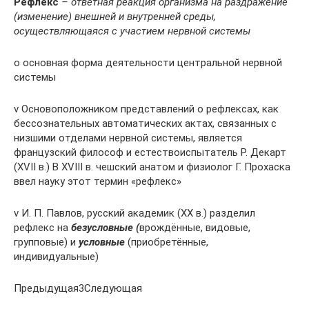
Рефлекс
– ответная реакция организма на раздражение
(изменение) внешней и внутренней среды,
осуществляющаяся с участием нервной системы
o основная форма деятельности центральной нервной
системы
v Основоположником представлений о рефлексах, как
бессознательных автоматических актах, связанных с
низшими отделами нервной системы, является
французский философ и естествоиспытатель Р. Декарт
(XVII в.) В XVIII в. чешский анатом и физиолог Г. Прохаска
ввел науку этот термин «рефлекс»
v И. П. Павлов, русский академик (XX в.) разделил
рефлекс на
безусловные (
врождённые, видовые,
групповые) и
условные
(приобретённые,
индивидуальные)
Предыдущая3Следующая