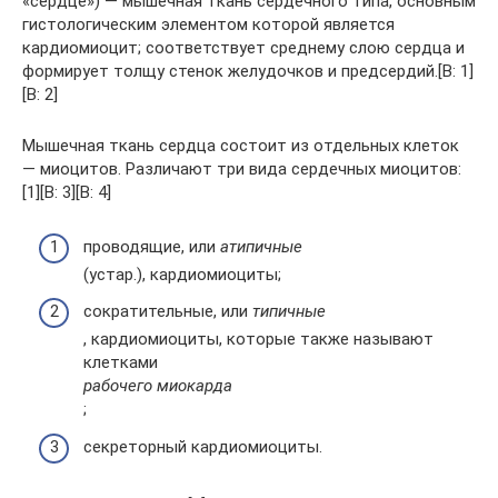
«сердце») — мышечная ткань сердечного типа, основным
гистологическим элементом которой является
кардиомиоцит; соответствует среднему слою сердца и
формирует толщу стенок желудочков и предсердий.[B: 1]
[B: 2]
Мышечная ткань сердца состоит из отдельных клеток
— миоцитов. Различают три вида сердечных миоцитов:
[1][B: 3][B: 4]
проводящие, или
атипичные
(устар.), кардиомиоциты;
сократительные, или
типичные
, кардиомиоциты, которые также называют
клетками
рабочего миокарда
;
секреторный кардиомиоциты.