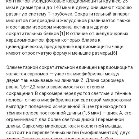
контактов. Желудочковые кардиомиоциты крупнее, 25
мкм в диаметре и до 140 мкм в длину; они имеют хорошо
развитую систему Т-трубочек. Сократительный аппарат
миоцитов предсердий и желудочков различается также
и составом изоформ миозина, актина и других
сократительных белков.[1] В отличие от желудочковых
кардиомиоцитов, форма которых близка к
цилиндрической, предсердные кардиомиоциты чаще
имеют отростчатую форму и меньшие размеры.[6]
Элементарной сократительной единицей кардиомиоцита
является саркомер — участок миофибриллы между
двумя так называемыми линиями Z. Длина саркомера
равна 1,6—2,2 мкм в зависимости от степени
сокращения. В саркомере чередуются светлые и тёмные
полосы, отчего миофибрилла при световой микроскопии
выглядит поперечно исчерченной. В центре находится
тёмная полоса постоянной длины (1,5 мкм) — диск A, его
ограничивают два более светлых диска I переменной
длины. Саркомер миокарда, как и скелетной мышцы,
состоит из переплетённых нитей (миофиламентов) двух
типов. Толстые нити есть только в диске A. Они