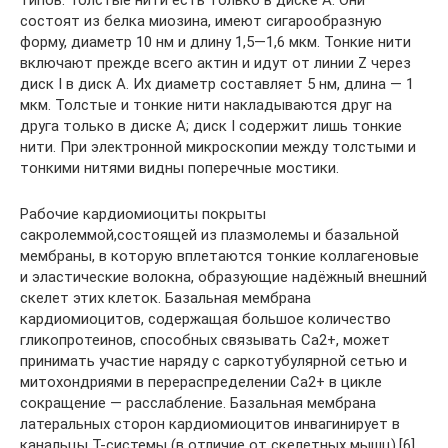
состоят из белка миозина, имеют сигарообразную
форму, диаметр 10 нм и длину 1,5—1,6 мкм. Тонкие нити
включают прежде всего актин и идут от линии Z через
диск I в диск A. Их диаметр составляет 5 нм, длина — 1
мкм. Толстые и тонкие нити накладываются друг на
друга только в диске A; диск I содержит лишь тонкие
нити. При электронной микроскопии между толстыми и
тонкими нитями видны поперечные мостики.
Рабочие кардиомиоциты покрыты
сакролеммой,состоящей из плазмолемы и базальной
мембраны, в которую вплетаются тонкие коллагеновые
и эластические волокна, образующие надёжный внешний
скелет этих клеток. Базальная мембрана
кардиомиоцитов, содержащая большое количество
гликопротеинов, способных связывать Ca2+, может
принимать участие наряду с саркотубулярной сетью и
митохондриями в перераспределении Ca2+ в цикле
сокращение — расслабление. Базальная мембрана
латеральных сторон кардиомиоцитов инвагинирует в
канальцы Т-системы (в отличие от скелетных мышц).[6]