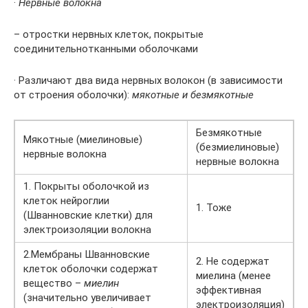
·
Нервные волокна
– отростки нервных клеток, покрытые
соединительнотканными оболочками
· Различают два вида нервных волокон (в зависимости
от строения оболочки):
мякотные и безмякотные
Безмякотные
Мякотные (миелиновые)
(безмиелиновые)
нервные волокна
нервные волокна
1. Покрыты оболочкой из
клеток нейроглии
1. Тоже
(Шванновские клетки) для
электроизоляции волокна
2.Мембраны Шванновские
2. Не содержат
клеток оболочки содержат
миелина (менее
вещество –
миелин
эффективная
(значительно увеличивает
электроизоляция)