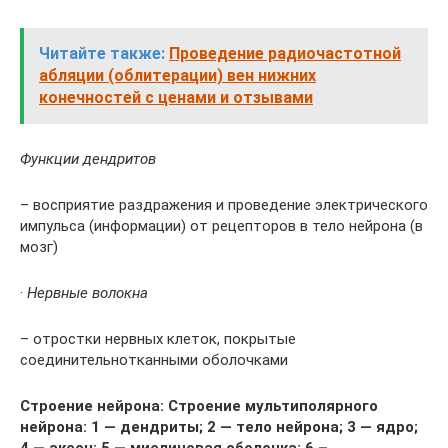
Читайте также:
Проведение радиочастотной
абляции (облитерации) вен нижних
конечностей с ценами и отзывами
Функции дендритов
– восприятие раздражения и проведение электрического
импульса (информации) от рецепторов в тело нейрона (в
мозг)
·
Нервные волокна
– отростки нервных клеток, покрытые
соединительнотканными оболочками
Строение нейрона:
Строение мультиполярного
нейрона:
1 — дендриты; 2 — тело нейрона; 3 — ядро;
4 — аксон; 5 — миелиновая оболочка; 6 –