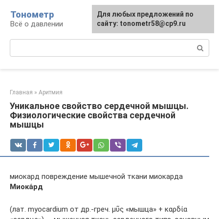
Перейти
Тонометр
Для любых предложений по
Для любых предложений по
к
Всё о давлении
сайту: tonometr58@cp9.ru
сайту: tonometr58@cp9.ru
контенту
Поиск:
Главная
»
Аритмия
Уникальное свойство сердечной мышцы.
Физиологические свойства сердечной
мышцы
миокард повреждение мышечной ткани миокарда
Миока́рд
(лат. myocardium от др.-греч. μῦς «мышца» + καρδία