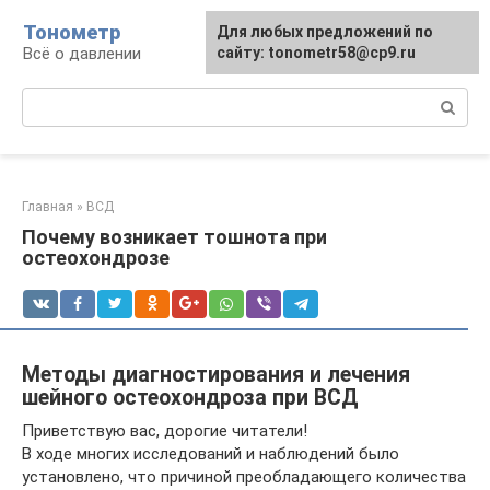
Перейти
Тонометр
Для любых предложений по
Для любых предложений по
к
Всё о давлении
сайту: tonometr58@cp9.ru
сайту: tonometr58@cp9.ru
контенту
Поиск:
Главная
»
ВСД
Почему возникает тошнота при
остеохондрозе
Методы диагностирования и лечения
шейного остеохондроза при ВСД
Приветствую вас, дорогие читатели!
В ходе многих исследований и наблюдений было
установлено, что причиной преобладающего количества