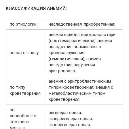
КЛАССИФИКАЦИЯ АНЕМИЙ:
по этиологии:
наследственная, приобретенная;
анемия вследствие кровопотери
(постгеморрагическая); анемия
вследствие повышенного
по патогенезу:
кроворазрушения
(гемолитическая), анемия
вследствие нарушения
эритропоэза;
анемия с эритробластическим
по типу
типом кроветворения; анемия с
кроветворения:
мегалобластическим типом
кроветворения;
по
регенераторная,
способности
гиперрегенераторная,
костного
гипорегенераторная,
мозга к