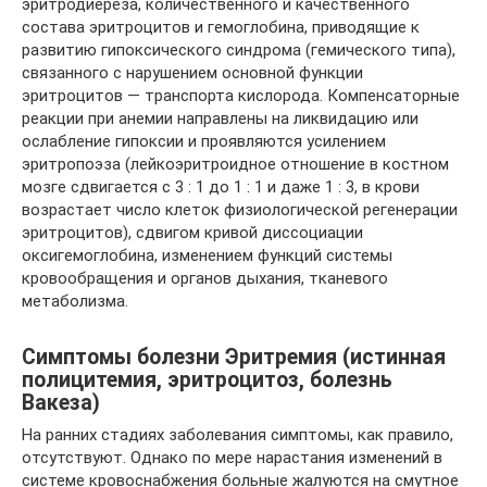
эритродиереза, количественного и качественного
состава эритроцитов и гемоглобина, приводящие к
развитию гипоксического синдрома (гемического типа),
связанного с нарушением основной функции
эритроцитов — транспорта кислорода. Компенсаторные
реакции при анемии направлены на ликвидацию или
ослабление гипоксии и проявляются усилением
эритропоэза (лейкоэритроидное отношение в костном
мозге сдвигается с 3 : 1 до 1 : 1 и даже 1 : 3, в крови
возрастает число клеток физиологической регенерации
эритроцитов), сдвигом кривой диссоциации
оксигемоглобина, изменением функций системы
кровообращения и органов дыхания, тканевого
метаболизма.
Симптомы болезни Эритремия (истинная
полицитемия, эритроцитоз, болезнь
Вакеза)
На ранних стадиях заболевания симптомы, как правило,
отсутствуют. Однако по мере нарастания изменений в
системе кровоснабжения больные жалуются на смутное