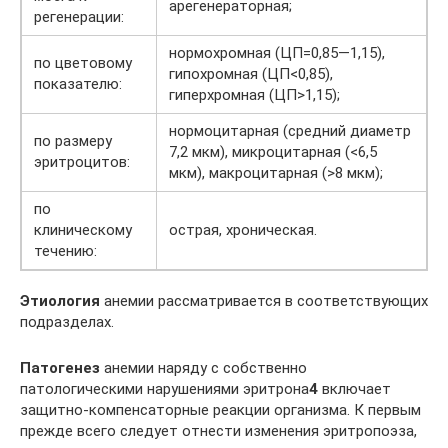
арегенераторная;
регенерации:
нормохромная (ЦП=0,85—1,15),
по цветовому
гипохромная (ЦП<0,85),
показателю:
гиперхромная (ЦП>1,15);
нормоцитарная (средний диаметр
по размеру
7,2 мкм), микроцитарная (<6,5
эритроцитов:
мкм), макроцитарная (>8 мкм);
по
клиническому
острая, хроническая.
течению:
Этиология
анемии рассматривается в соответствующих
подразделах.
Патогенез
анемии наряду с собственно
патологическими нарушениями эритрона
4
включает
защитно-компенсаторные реакции организма. К первым
прежде всего следует отнести изменения эритропоэза,