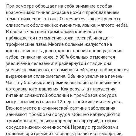
При осмотре обращает на себя внимание особая
красно-цианотичная окраска кожи с преобладанием
темно-вишневного тона. Отмечается также краснота
слизистых оболочек (конъюнктив, языка, мягкого неба).
В связи с частыми тромбозами конечностей
наблюдается потемнение кожи голеней, иногда —
трофические язвы. Многие больные жалуются на
кровоточивость десен, кровотечения после удаления
зубов, синяки на коже. У 80 % больных отмечается
увеличение селезенки: в развернутой стадии она
увеличена умеренно, в терминальной часто наблюдается
выраженная спленомегалия. Обычно увеличена печень.
Часто у больных эритремией выявляется повышение
артериального давления. Как результат нарушения
питания слизистой оболочки и тромбозов сосудов
могут возникнуть язвы 12-перстной кишки и желудка.
Важное место в клинической картине заболевания
занимают тромбозы сосудов. Обычно наблюдаются
тромбозы мозговых и коронарных артерий, а также
сосудов нижних конечностей. Наряду с тромбозами
больные эритремией склонны к развитию геморрагий.