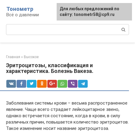
Перейти
Тонометр
Для любых предложений по
Для любых предложений по
к
Всё о давлении
сайту: tonometr58@cp9.ru
сайту: tonometr58@cp9.ru
контенту
Поиск:
Главная
»
Высокое
Эритроцитозы, классификация и
характеристика. Болезнь Вакеза.
Заболевания системы крови – весьма распространенное
явление. Чаще всего страдает лейкоцитарное звено,
однако встречается состояние, когда в крови, в силу
различных причин, повышается количество эритроцитов.
Такое изменение носит название эритроцитоза.