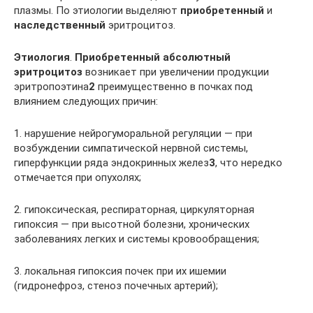
плазмы. По этиологии выделяют
приобретенный
и
наследственный
эритроцитоз.
Этиология
.
Приобретенный абсолютный
эритроцитоз
возникает при увеличении продукции
эритропоэтина
2
преимущественно в почках под
влиянием следующих причин:
1. нарушение нейрогуморальной регуляции — при
возбуждении симпатической нервной системы,
гиперфункции ряда эндокринных желез
3
, что нередко
отмечается при опухолях;
2. гипоксическая, респираторная, циркуляторная
гипоксия — при высотной болезни, хронических
заболеваниях легких и системы кровообращения;
3. локальная гипоксия почек при их ишемии
(гидронефроз, стеноз почечных артерий);