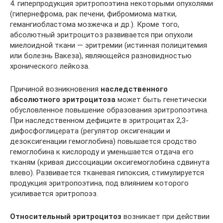
4. гиперпродукция эритропоэтина некоторыми опухолями
(гипернефрома, рак печени, фибромиома матки,
гемангиобластома мозжечка и др.). Кроме того,
абсолютный эритроцитоз развивается при опухоли
миелоидной ткани — эритремии (истинная полицитемия
или болезнь Вакеза), являющейся разновидностью
хронического лейкоза.
Причиной возникновения
наследственного
абсолютного эритроцитоза
может быть генетически
обусловленное повышение образования эритропоэтина.
При наследственном дефиците в эритроцитах 2,3-
дифосфоглицерата (регулятор оксигенации и
дезоксигенации гемоглобина) повышается сродство
гемоглобина к кислороду и уменьшается отдача его
тканям (кривая диссоциации оксигемоглобина сдвинута
влево). Развивается тканевая гипоксия, стимулируется
продукция эритропоэтина, под влиянием которого
усиливается эритропоэз.
Относительный эритроцитоз
возникает при действии