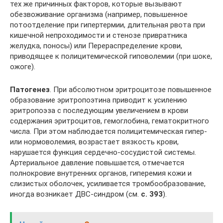
тех же причинных факторов, которые вызывают
обезвоживание организма (например, повышенное
потоотделение при гипертермии, длительная рвота при
кишечной непроходимости и стенозе привратника
желудка, поносы) или Перераспределение крови,
приводящее к полицитемической гиповолемии (при шоке,
ожоге).
Патогенез
. При абсолютном эритроцитозе повышенное
образование эритропоэтина приводит к усилению
эритропоэза с последующим увеличением в крови
содержания эритроцитов, гемоглобина, гематокритного
числа. При этом наблюдается полицитемическая гипер-
или нормоволемия, возрастает вязкость крови,
нарушается функция сердечно-сосудистой системы.
Артериальное давление повышается, отмечается
полнокровие внутренних органов, гиперемия кожи и
слизистых оболочек, усиливается тромбообразование,
иногда возникает ДВС-синдром (см.
с. 393
).