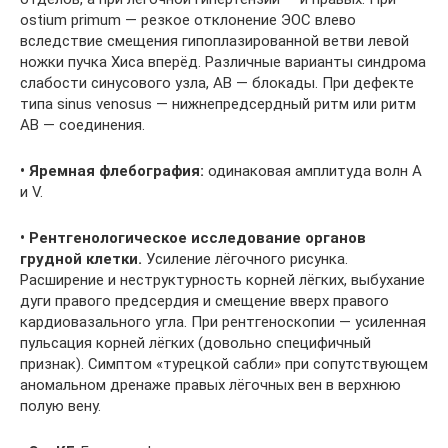
ostium primum — резкое отклонение ЭОС влево
вследствие смещения гипоплазированной ветви левой
ножки пучка Хиса вперёд. Различные варианты синдрома
слабости синусового узла, АВ — блокады. При дефекте
типа sinus venosus — нижнепредсердный ритм или ритм
АВ — соединения.
• Яремная флебография:
одинаковая амплитуда волн A
и V.
• Рентгенологическое исследование органов
грудной клетки.
Усиление лёгочного рисунка.
Расширение и неструктурность корней лёгких, выбухание
дуги правого предсердия и смещение вверх правого
кардиовазального угла. При рентгеноскопии — усиленная
пульсация корней лёгких (довольно специфичный
признак). Симптом «турецкой сабли» при сопутствующем
аномальном дренаже правых лёгочных вен в верхнюю
полую вену.