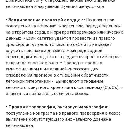
диагностика сопутствующего аномального дренажа
лёгочных вен и нарушений функций желудочков.
• Зондирование полостей сердца ••
Показано при
подозрении на лёгочную гипертензию, перед операцией
на открытом сердце и при противоречивых клинических
данных •• Если катетер удаётся провести из правого
предсердия в левое, то само по себе это не может
служить признаком дефекта межпредсердной
перегородки: иногда катетер удаётся провести и через
открытое овальное окно •• Проводят пробы с
аминофиллином и ингаляцией кислорода для
определения прогноза в отношении обратимости
лёгочной гипертензии •• Вычисляют отношение
лёгочного минутного кровотока к системному (Qp/Qs) —
эталонный показатель величины сброса.
• Правая атриография, ангиопульмонография:
поступление контраста из правого предсердия в левое;
выявление сопутствующего аномального дренажа
лёгочных вен.