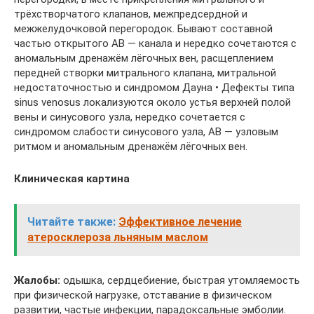
трёхстворчатого клапанов, межпредсердной и
межжелудочковой перегородок. Бывают составной
частью открытого АВ — канала и нередко сочетаются с
аномальным дренажём лёгочных вен, расщеплением
передней створки митрального клапана, митральной
недостаточностью и синдромом Дауна • Дефекты типа
sinus venosus локализуются около устья верхней полой
вены и синусового узла, нередко сочетается с
синдромом слабости синусового узла, АВ — узловым
ритмом и аномальным дренажём лёгочных вен.
Клиническая картина
Читайте также:
Эффективное лечение
атеросклероза льняным маслом
Жалобы:
одышка, сердцебиение, быстрая утомляемость
при физической нагрузке, отставание в физическом
развитии, частые инфекции, парадоксальные эмболии.