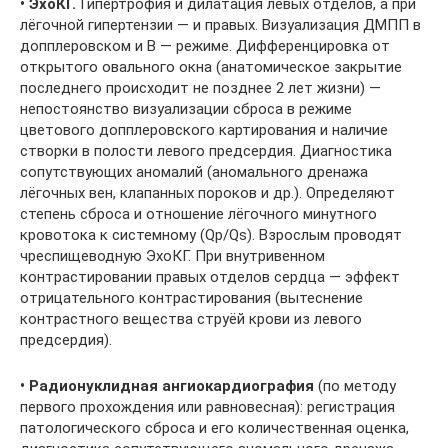
• ЭхоКГ.
Гипертрофия и дилатация левых отделов, а при
лёгочной гипертензии — и правых. Визуализация ДМПП в
допплеровском и В — режиме. Дифференцировка от
открытого овального окна (анатомическое закрытие
последнего происходит не позднее 2 лет жизни) —
непостоянство визуализации сброса в режиме
цветового допплеровского картирования и наличие
створки в полости левого предсердия. Диагностика
сопутствующих аномалий (аномального дренажа
лёгочных вен, клапанных пороков и др.). Определяют
степень сброса и отношение лёгочного минутного
кровотока к системному (Qp/Qs). Взрослым проводят
чреспищеводную ЭхоКГ. При внутривенном
контрастировании правых отделов сердца — эффект
отрицательного контрастирования (вытеснение
контрастного вещества струёй крови из левого
предсердия).
• Радионуклидная ангиокардиография
(по методу
первого прохождения или равновесная): регистрация
патологического сброса и его количественная оценка,