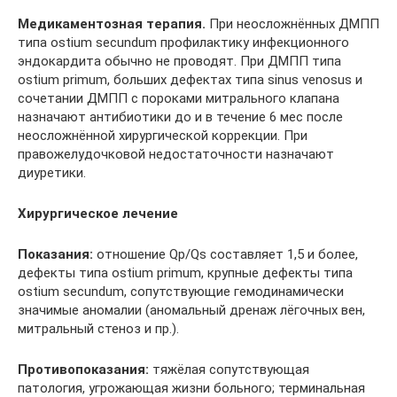
Медикаментозная терапия.
При неосложнённых ДМПП
типа ostium secundum профилактику инфекционного
эндокардита обычно не проводят. При ДМПП типа
ostium primum, больших дефектах типа sinus venosus и
сочетании ДМПП с пороками митрального клапана
назначают антибиотики до и в течение 6 мес после
неосложнённой хирургической коррекции. При
правожелудочковой недостаточности назначают
диуретики.
Хирургическое лечение
Показания:
отношение Qp/Qs составляет 1,5 и более,
дефекты типа ostium primum, крупные дефекты типа
ostium secundum, сопутствующие гемодинамически
значимые аномалии (аномальный дренаж лёгочных вен,
митральный стеноз и пр.).
Противопоказания:
тяжёлая сопутствующая
патология, угрожающая жизни больного; терминальная