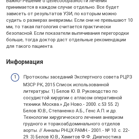
Важно! Решение о целесообразности лечения
принимается в каждом случае отдельно. Все будет
зависеть от результатов УЗИ, по которым можно
судить о размерах аневризмы. Если они не превышают 10
мм, то такая патология считается практически
безопасной. Если показатели выпячивания перегородки
больше, тогда доктор даст отдельные рекомендации
для такого пациента.
Информация
Протоколы заседаний Экспертного совета РЦРЗ
МЗСР РК, 2015 Список использованной
литературы: 1) Белов Ю. В. Руководство по
сосудистой хирургии с атласом оперативной
техники. Москва.» Де Ново.- 2000. с.53 55. 2)
Белов Ю.В., Степаненко А.Б., Генс А.П. и др.
Технологии хирургического лечения аневризм
грудного и торакоабдоминального отделов
аорты. // Анналы РНЦХ РАМН.- 2001.- № 10. с. 22-
29. 3) Белов Ю.В., Хамитов Ф.Ф. Диагностика