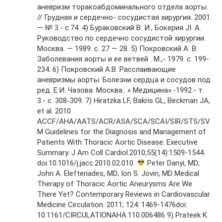
аневризм торакоабдоминального отдела аорты.
// Грудная и сердечно- сосудистая хирургия. 2001.
— № 3.- с.74. 4) Бураковский В. И., Бокерия JI. А.
Руководство по сердечно сосудистой хирургии.
Москва. — 1989. с. 27 — 28. 5) Покровский А. В.
Заболевания аорты и ее ветвей . М.,- 1979. с. 199-
234. 6) Покровский А.В. Расслаивающие
аневризмы аорты. Болезни сердца и сосудов под
ред. Е.И. Чазова. Москва.: » Медицина».-1992.- т.
3.- с. 308-309. 7) Hiratzka LF, Bakris GL, Beckman JA,
et al. 2010
ACCF/AHA/AATS/ACR/ASA/SCA/SCAI/SIR/STS/SV
M Guidelines for the Diagnosis and Management of
Patients With Thoracic Aortic Disease: Executive
Summary. J Am Coll Cardiol.2010;55(14):1509-1544.
doi:10.1016/j.jacc.2010.02.010.
Peter Danyi, MD;
John A. Elefteriades, MD; Ion S. Jovin, MD Medical
Therapy of Thoracic Aortic Aneurysms Are We
There Yet? Contemporary Reviews in Cardiovascular
Medicine Circulation. 2011; 124: 1469-1476doi:
10.1161/CIRCULATIONAHA.110.006486 9) Prateek K.