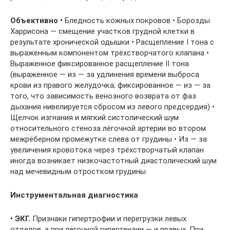
Объективно •
Бледность кожных покровов • Борозды
Харрисона — смещение участков грудной клетки в
результате хронической одышки • Расщепление I тона с
выраженным компонентом трёхстворчатого клапана •
Выраженное фиксированное расщепление II тона
(выраженное — из — за удлинения времени выброса
крови из правого желудочка; фиксированное — из — за
того, что зависимость венозного возврата от фаз
дыхания нивелируется сбросом из левого предсердия) •
Щелчок изгнания и мягкий систолический шум
относительного стеноза лёгочной артерии во втором
межрёберном промежутке слева от грудины • Из — за
увеличения кровотока через трёхстворчатый клапан
иногда возникает низкочастотный диастолический шум
над мечевидным отростком грудины.
Инструментальная диагностика
• ЭКГ.
Признаки гипертрофии и перегрузки левых
отделов, а при лёгочной гипертензии — и правых. При