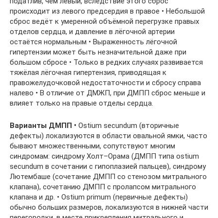
податлив, чем левый, вследствие этого сброс
происходит из левого предсердия в правое • Небольшой
сброс ведёт к умеренной объёмной перегрузке правых
отделов сердца, и давление в лёгочной артерии
остаётся нормальным • Выраженность лёгочной
гипертензии может быть незначительной даже при
большом сбросе • Только в редких случаях развивается
тяжёлая лёгочная гипертензия, приводящая к
правожелудочковой недостаточности и сбросу справа
налево • В отличие от ДМЖП, при ДМПП сброс меньше и
влияет только на правые отделы сердца.
Варианты ДМПП •
Ostium secundum (вторичные
дефекты) локализуются в области овальной ямки, часто
бывают множественными, сопутствуют многим
синдромам: синдрому Холт–Орама (ДМПП типа ostium
secundum в сочетании с гипоплазией пальцев), синдрому
Лютембаше (сочетание ДМПП со стенозом митрального
клапана), сочетанию ДМПП с пролапсом митрального
клапана и др. • Ostium primum (первичные дефекты)
обычно больших размеров, локализуются в нижней части
перегородки, в месте прикрепления митрального и