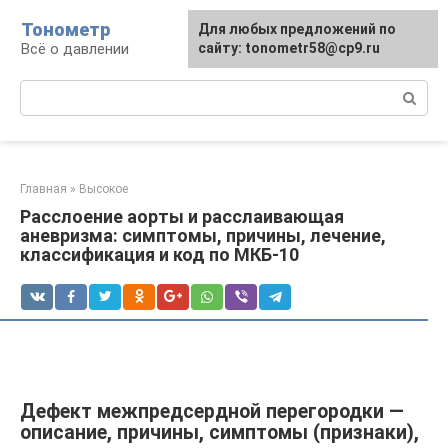
Перейти
Тонометр
Для любых предложений по
Для любых предложений по
к
Всё о давлении
сайту: tonometr58@cp9.ru
сайту: tonometr58@cp9.ru
контенту
Поиск:
Главная
»
Высокое
Расслоение аорты и расслаивающая
аневризма: симптомы, причины, лечение,
классификация и код по МКБ-10
Дефект межпредсердной перегородки —
описание, причины, симптомы (признаки),