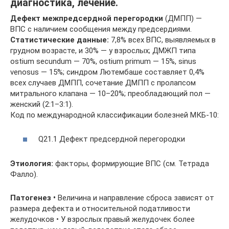
диагностика, лечение.
Дефект межпредсердной перегородки
(ДМПП) —
ВПС с наличием сообщения между предсердиями.
Статистические данные:
7,8% всех ВПС, выявляемых в
грудном возрасте, и 30% — у взрослых; ДМЖП типа
ostium secundum — 70%, ostium primum — 15%, sinus
venosus — 15%; синдром Лютембаше составляет 0,4%
всех случаев ДМПП, сочетание ДМПП с пролапсом
митрального клапана — 10–20%; преобладающий пол —
женский (2:1–3:1).
Код по международной классификации болезней МКБ-10:
Q21.1 Дефект предсердной перегородки
Этиология:
факторы, формирующие ВПС (см. Тетрада
Фалло).
Патогенез •
Величина и направление сброса зависят от
размера дефекта и относительной податливости
желудочков • У взрослых правый желудочек более