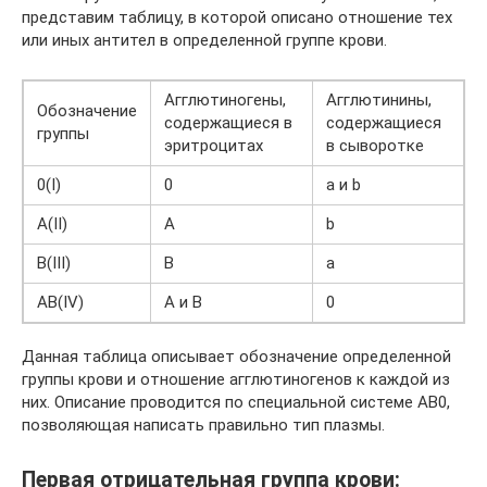
представим таблицу, в которой описано отношение тех
или иных антител в определенной группе крови.
Агглютиногены,
Агглютинины,
Обозначение
содержащиеся в
содержащиеся
группы
эритроцитах
в сыворотке
0(I)
0
a и b
A(II)
A
b
B(III)
B
a
AB(IV)
A и B
0
Данная таблица описывает обозначение определенной
группы крови и отношение агглютиногенов к каждой из
них. Описание проводится по специальной системе АВ0,
позволяющая написать правильно тип плазмы.
Первая отрицательная группа крови: