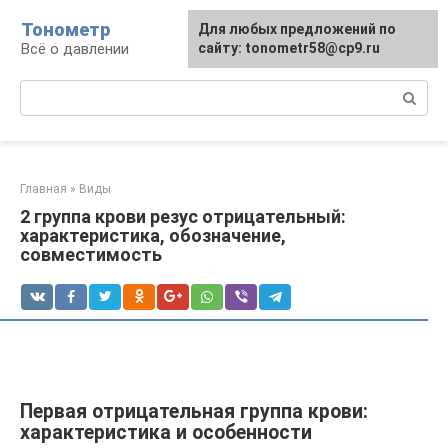
Перейти
Тонометр
Для любых предложений по
Для любых предложений по
к
Всё о давлении
сайту: tonometr58@cp9.ru
сайту: tonometr58@cp9.ru
контенту
Поиск:
Главная
»
Виды
2 группа крови резус отрицательный:
характеристика, обозначение,
совместимость
Первая отрицательная группа крови:
характеристика и особенности