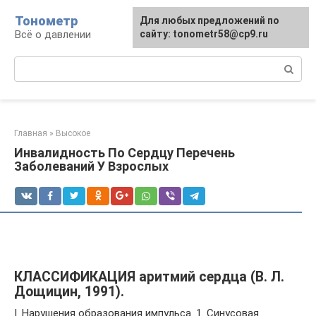
Перейти
Тонометр
Для любых предложений по
Для любых предложений по
к
Всё о давлении
сайту: tonometr58@cp9.ru
сайту: tonometr58@cp9.ru
контенту
Поиск:
Главная
»
Высокое
Инвалидность По Сердцу Перечень
Заболеваний У Взрослых
КЛАССИФИКАЦИЯ аритмий сердца (В. Л.
Дощицин, 1991).
I. Нарушения образования импульса. 1. Синусовая