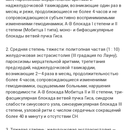
наджелудочковой тахикардии, возникающие один раз в
месяц и реже, продолжающиеся не более 4 часов и не
сопровождающиеся субъективно воспринимаемыми
изменениями гемодинамики; А-В блокада I степени и II
степени (Мобитца I типа); моно- и бифасцикулярные
блокады ветвей пучка Гиса.
2. Средняя степень тяжести: политопная частая (1 : 10)
желудочковая экстрасистолия (III градация по Лауну);
пароксизмы мерцательной аритмии, трепетания
предсердий; наджелудочковой тахикардии,
возникающие 2—4 раза в месяц, продолжительностью
более 4 часов, сопровождающиеся изменениями
гемодинамики, ощущаемыми больными; нарушения
проводимости: А-В блокада Мобитца II и III степени, три-
фасцикулярная блокада ветвей пучка Гиса, синдром
слабости синусового узла, синоаурикулярная блокада III
степени, узловой ритм с числом сердечных сокращений
более 40 в минуту и отсутствии СН.
3. Тяжелая степень: желудочковая экстрасистолия —