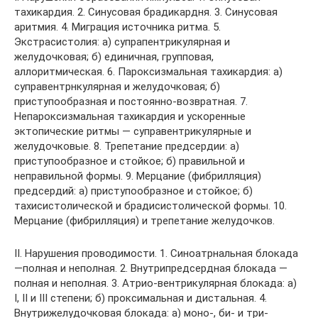
тахикардия. 2. Синусовая брадикардня. 3. Синусовая
аритмия. 4. Миграция источника ритма. 5.
Экстрасистолия: а) супрапентрикулярная и
желудочковая; б) единичная, групповая,
аллоритмическая. 6. Пароксизмальная тахикардия: а)
суправентрнкулярная и желудочковая; б)
приступообразная и постоянно-возвратная. 7.
Непароксизмальная тахикардия и ускоренные
эктопические ритмы — суправентрикулярные и
желудочковые. 8. Трепетание предсердии: а)
приступообразное и стойкое; б) правильной и
неправильной формы. 9. Мерцание (фибрилляция)
предсердий: а) приступообразное и стойкое; б)
тахисистолической и брадисистолической формы. 10.
Мерцание (фибрилляция) и трепетание желудочков.
II. Нарушения проводимости. 1. Синоатрнальная блокада
—полная и неполная. 2. Внутрипредсердная блокада —
полная и неполная. 3. Атрио-вентрикулярная блокада: а)
I, II и III степени; б) проксимальная и дистальная. 4.
Внутрижелудочковая блокада: а) моно-, би- и три-