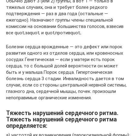
Обычно дают 3 (или 2) группы, а вот 1 — только в
тяжелых случаях, она и требует более редкого
подтверждения — раз в два года (остальные —
ежегодно). Назначают группы члены специальной
комиссии на основании большинства голосов, взвесив
все quot;заquot; и quot;противquot;.
Болезни сердца врожденные — это дефект или порок
развития одного из отделов сердца, или кровеносных
сосудах Генетическая — если у матери есть порок
сердца, то с большой долей вероятности он может
быть и у малыша.Порок сердца. Гипертоническая
болезнь сердца 3 стадии. Инвалидность дается в том
случае, если со стороны центральной нервной системы,
глазного дна, сердечной мышцы, почек. произошли
непоправимые органические изменения.
Тяжесть нарушений сердечного ритма.
Тяжесть нарушений сердечного ритма
определяется:
а) частотой их возникновения (пароксизмальной формы);