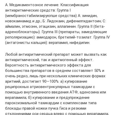
А. Медикаментозное лечение. Классификация
антиаритмических средств: Группа I
(мембраностабилизируюпше средства) А: хинидин,
новокаинамид и др.; Б: Лидокаин, дифенилгидантоин; С:
аймалин, этмознн, этацизин, аллапинин. Группа II (бета-
адреноблокаторы). Группа III (препараты, замедляющие
реполяризацию): амиодарон, бретилий-тозилат. Группа IV
(антагонисты кальция): верапамил, нифедипин.
Любой антиаритмический препарат может вызвать как
антиаритмическнй, так и аритмогенный эффект.
Вероятность антиаритмического эффекта для
большинства препаратов в среднем составляет 50% и
очень редко, лишь при нескольких клинических формах
аритмий, достигает 90—100%: а) купирование
реципрокных атриовентрнкулярных тахикардии с
помощью внутривенного введения АТФ, аденозина или
верапамила; б) купирование и предупреждение
пароксизмальной тахикардии с комплексами типа
блокады правой ножки пучка Гиса и резкими
отклонениями оси сердца влево с помощью верапамила;