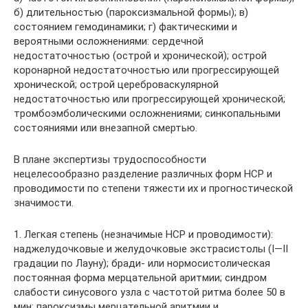
б) длительностью (пароксизмальной формы); в)
состоянием гемодинамики; г) фактическими и
вероятными осложнениями: сердечной
недостаточностью (острой и хронической); острой
коронарной недостаточностью или прогрессирующей
хронической; острой цереброваскулярной
недостаточностью или прогрессирующей хронической;
тромбоэмболическими осложнениями; синкопальными
состояниями или внезапной смертью.
В плане экспертизы трудоспособности
нецелесообразно разделение различных форм НСР и
проводимости по степени тяжести их и прогностической
значимости.
1. Легкая степень (незначимые НСР и проводимости):
наджелудочковые и желудочковые экстрасистолы (I—II
градации по Лауну); бради- или нормосистолическая
постоянная форма мерцательной аритмии; синдром
слабости синусового узла с частотой ритма более 50 в
мин; пароксизмы мерцательной аритмии и