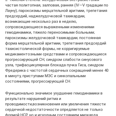
частая политопная, залповая, ранняя (IV—V градации по
Лауну); пароксизмы мерцательной аритмии, трепетания
предсердий, наджелудочковой тахикардии,
возникающие несколько раз в неделю,
сопровождающиеся выраженными изменениями
гемодинамики, тяжело переносимыми больными;
пароксизмы желудочковой тахикардии; постоянная
форма мерцательной аритмии, трепетания предсердий
тахисистолической формы, не корригируемые
медикаментозными средствами и сопровождающиеся
прогрессирующей СН; синдром слабости синусового
узла, трифасцикулярная блокада пучка Гиса, синдром
Фредерика с частотой сердечных сокращений менее 40
в минуту, приступами МЭС и синкопальными
состояниями, прогрессирующей СН.
Функционально значимое ухудшение гемодинамики в
результате нарушений ритма и
проводимости,возникновения или увеличения тяжести
сердечной недостаточности опредляется не только
формой НСР, но и исходным состоянием миокарда