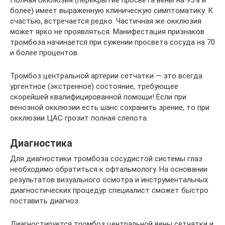
Полная окклюзия (перекрытие просвета вены на 95% и
более) имеет выраженную клиническую симптоматику. К
счастью, встречается редко. Частичная же окклюзия
может ярко не проявляться. Манифестация признаков
тромбоза начинается при сужении просвета сосуда на 70
и более процентов.
Тромбоз центральной артерии сетчатки — это всегда
ургентное (экстренное) состояние, требующее
скорейшей квалифицированной помощи! Если при
венозной окклюзии есть шанс сохранить зрение, то при
окклюзии ЦАС грозит полная слепота.
Диагностика
Для диагностики тромбоза сосудистой системы глаз
необходимо обратиться к офтальмологу. На основании
результатов визуального осмотра и инструментальных
диагностических процедур специалист сможет быстро
поставить диагноз.
Диагностируется тромбоз центральной вены сетчатки и