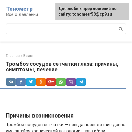
Перейти
Тонометр
Для любых предложений по
Для любых предложений по
к
Всё о давлении
сайту: tonometr58@cp9.ru
сайту: tonometr58@cp9.ru
контенту
Поиск:
Главная
»
Виды
Тромбоз сосудов сетчатки глаза: причины,
симптомы, лечение
Причины возникновения
Тромбоз сосудов сетчатки — всегда последствие давно
имеющейся хронической патологии глаза и/или