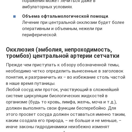
поражения может лечиться даже в
амбулаторных условиях.
Объема офтальмологической помощи
.
Лечение при центральной окклюзии будет более
оперативным и объемным, нежели при
периферической.
Окклюзия (эмболия, непроходимость,
тромбоз) центральной артерии сетчатки
Прежде чем приступать к обзору обозначенной темы,
необходимо четко определить вынесенные в заголовок
понятия, и разграничить их – во избежание столь частой
в наше время путаницы.
Любой сосуд или проток, участвующий в сложнейшей
системе циркуляции биологических жидкостей в
организме (будь то кровь, лимфа, желчь, моча и т.д.),
должен выполнять свои функции бесперебойно. Для
этого просвет сосуда должен оставаться именно таким,
каким создала его природа, – не больше и не меньше, –
иначе законы гидродинамики неизбежно изменят