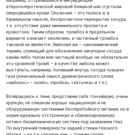
например, оторвавшейся и мигрирующей
атеросклеротической жировой бляшкой или сгустком
свернувшейся крови. Окклюзия – это полное и, в
буквальном смысле, беспросветное перекрытие сосуда,
т.е. отсутствие даже минимального просвета и
кровотока. Таким образом, тромбоз в предельном
варианте означает окклюзию, а частичный тромбоз
таковой не является. Эмболия же – синонимический
термин, служащий для обозначения закупорки сосуда
каким-либо телом или частицей вообще; не обязательно
это кровяной тромб – в качестве эмбола может
выступать, например, попавший внутрь сосуда пузырек
газа (изначальный смысл древнегреческого слова
«эмболос» – «кляп», «пробка», «затычка» и т.п.).
Возвращаясь к теме, представим себе тончайшую, очень
хрупкую, не слишком хорошо защищенную и не
оборудованную системами бесперебойного питания, но в
норме идеально отстроенную и сбалансированную
оптико-биомеханическую систему под названием глаз.
По внутренней поверхности задней стенки глазного
яблока, – на т.н. глазном дне, – тонким слоем