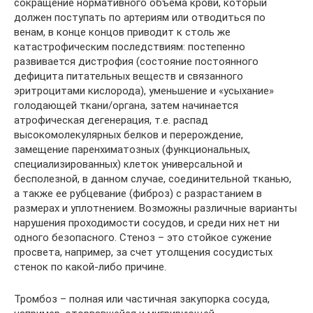
сокращение нормативного объема крови, который
должен поступать по артериям или отводиться по
венам, в конце концов приводит к столь же
катастрофическим последствиям: постепенно
развивается дистрофия (состояние постоянного
дефицита питательных веществ и связанного
эритроцитами кислорода), уменьшение и «усыхание»
голодающей ткани/органа, затем начинается
атрофическая дегенерация, т.е. распад
высокомолекулярных белков и перерождение,
замещение паренхиматозных (функциональных,
специализированных) клеток универсальной и
бесполезной, в данном случае, соединительной тканью,
а также ее рубцевание (фиброз) с разрастанием в
размерах и уплотнением. Возможны различные варианты
нарушения проходимости сосудов, и среди них нет ни
одного безопасного. Стеноз – это стойкое сужение
просвета, например, за счет утолщения сосудистых
стенок по какой-либо причине.
Тромбоз – полная или частичная закупорка сосуда,