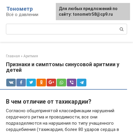
Перейти
Тонометр
Для любых предложений по
Для любых предложений по
к
Всё о давлении
сайту: tonometr58@cp9.ru
сайту: tonometr58@cp9.ru
контенту
Поиск:
Главная
»
Аритмия
Признаки и симптомы синусовой аритмии у
детей
В чем отличие от тахикардии?
Согласно общепринятой классификации нарушений
сердечного ритма и проводимости, все они
подразделяются на нарушения по типу учащенного
сердцебиения (тахикардия, более 80 ударов сердца в