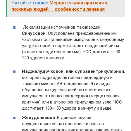
Читайте также:
Мерцательная аритмия у
пожилых людей — особенности лечения
Локализации источников тахикардий
Синусовой.
Обусловлена преждевременными
частыми поступлениями импульсов к синусовому
узлу, который в норме задает сердечный ритм
(является водителем ритма). ЧСС достигает 90-
120 ударов в минуту.
Наджелудочковой, или суправентрикулярной
,
которая подразделяется на предсердную и
тахиаритмию из АВ-соединения. Эти виды
обусловлены циркуляцией патологических
импульсов в тканях предсердия (мерцательная
аритмия) или в атрио-вентрикулярном узле. ЧСС
достигает 130-150 ударов в минуту и выше.
Желудочковой
. В данном случае
осуществляется патологически частая
импульсация проводящих волокон в желудочках