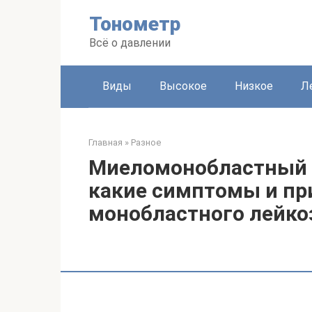
Перейти
Тонометр
к
контенту
Всё о давлении
Виды
Высокое
Низкое
Л
Главная
»
Разное
Миеломонобластный л
какие симптомы и при
монобластного лейко