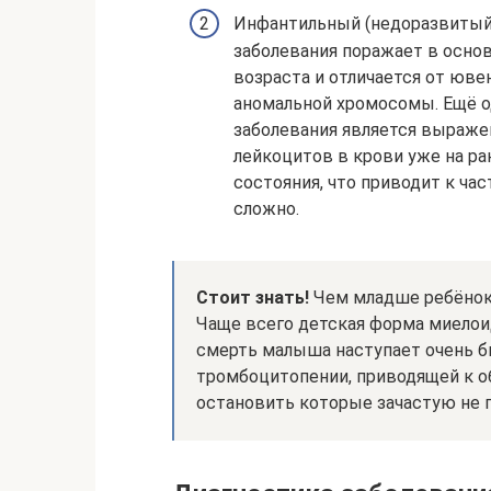
Инфантильный (недоразвитый,
заболевания поражает в осно
возраста и отличается от юв
аномальной хромосомы. Ещё о
заболевания является выраже
лейкоцитов в крови уже на ра
состояния, что приводит к ча
сложно.
Стоит знать!
Чем младше ребёнок, 
Чаще всего детская форма миелои
смерть малыша наступает очень б
тромбоцитопении, приводящей к 
остановить которые зачастую не