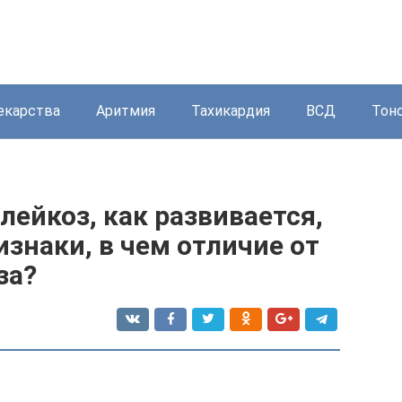
екарства
Аритмия
Тахикардия
ВСД
Тон
ейкоз, как развивается,
знаки, в чем отличие от
за?