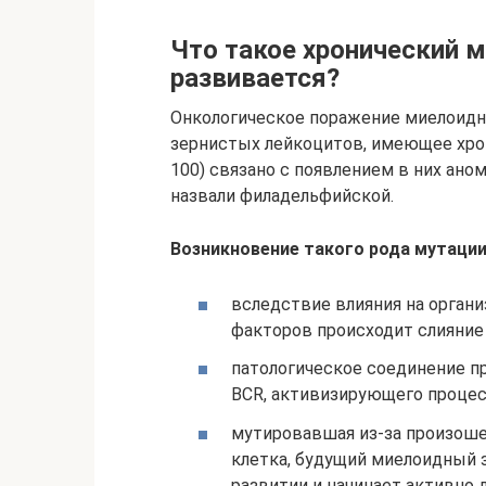
Что такое хронический м
развивается?
Онкологическое поражение миелоид
зернистых лейкоцитов, имеющее хрон
100) связано с появлением в них ано
назвали филадельфийской.
Возникновение такого рода мутаци
вследствие влияния на орган
факторов происходит слияние г
патологическое соединение п
BCR, активизирующего процес
мутировавшая из-за произош
клетка, будущий миелоидный 
развитии и начинает активно 