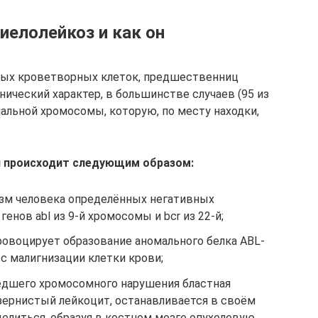
иелолейкоз и как он
ных кроветворных клеток, предшественниц
ический характер, в большинстве случаев (95 из
мальной хромосомы, которую, по месту находки,
и происходит следующим образом:
изм человека определённых негативных
енов abl из 9-й хромосомы и bcr из 22-й;
ровоцирует образование аномального белка ABL-
с малигнизации клетки крови;
едшего хромосомного нарушения бластная
зернистый лейкоцит, останавливается в своём
делиться, образуя в костном мозге опухолевую