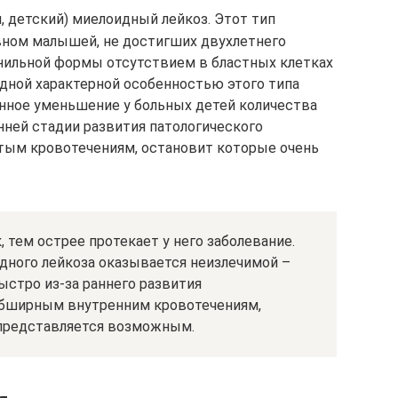
 детский) миелоидный лейкоз. Этот тип
вном малышей, не достигших двухлетнего
енильной формы отсутствием в бластных клетках
дной характерной особенностью этого типа
нное уменьшение у больных детей количества
нней стадии развития патологического
стым кровотечениям, остановит которые очень
тем острее протекает у него заболевание.
дного лейкоза оказывается неизлечимой –
ыстро из-за раннего развития
обширным внутренним кровотечениям,
 представляется возможным.