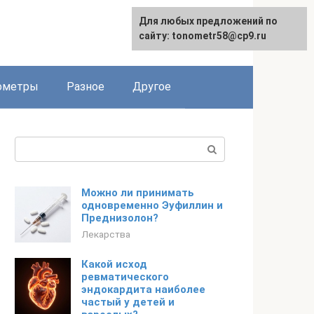
Для любых предложений по
Для любых предложений по
сайту: tonometr58@cp9.ru
сайту: tonometr58@cp9.ru
ометры
Разное
Другое
Поиск:
Можно ли принимать
одновременно Эуфиллин и
Преднизолон?
Лекарства
Какой исход
ревматического
эндокардита наиболее
частый у детей и