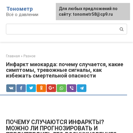
Перейти
Тонометр
Для любых предложений по
Для любых предложений по
к
Всё о давлении
сайту: tonometr58@cp9.ru
сайту: tonometr58@cp9.ru
контенту
Поиск:
Главная
»
Разное
Инфаркт миокарда: почему случается, какие
симптомы, тревожные сигналы, как
избежать смертельной опасности
ПОЧЕМУ СЛУЧАЮТСЯ ИНФАРКТЫ?
МОЖНО ЛИ ПРОГНОЗИРОВАТЬ И