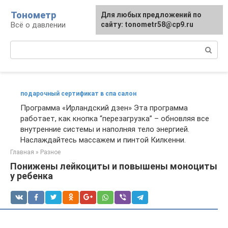
Перейти
Тонометр
Для любых предложений по
Для любых предложений по
к
Всё о давлении
сайту: tonometr58@cp9.ru
сайту: tonometr58@cp9.ru
контенту
Поиск:
подарочный сертификат в спа салон
Программа «Ирландский дзен» Эта программа
работает, как кнопка “перезагрузка” – обновляя все
внутренние системы и наполняя тело энергией.
Наслаждайтесь массажем и пинтой Килкенни.
Главная
»
Разное
Понижены лейкоциты и повышены моноциты
у ребенка