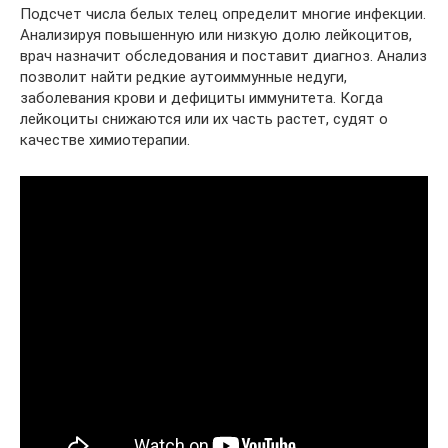
Подсчет числа белых телец определит многие инфекции.
Анализируя повышенную или низкую долю лейкоцитов,
врач назначит обследования и поставит диагноз. Анализ
позволит найти редкие аутоиммунные недуги,
заболевания крови и дефициты иммунитета. Когда
лейкоциты снижаются или их часть растет, судят о
качестве химиотерапии.