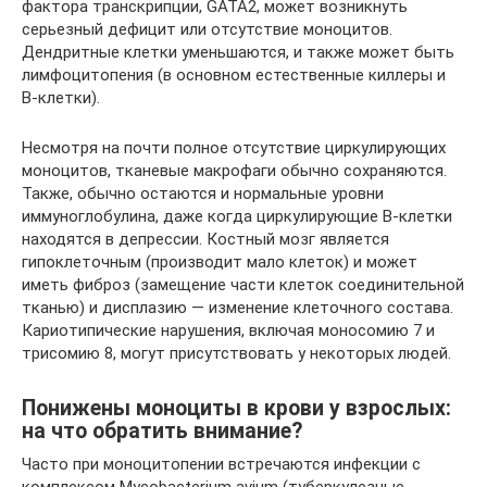
фактора транскрипции, GATA2, может возникнуть
серьезный дефицит или отсутствие моноцитов.
Дендритные клетки уменьшаются, и также может быть
лимфоцитопения (в основном естественные киллеры и
В-клетки).
Несмотря на почти полное отсутствие циркулирующих
моноцитов, тканевые макрофаги обычно сохраняются.
Также, обычно остаются и нормальные уровни
иммуноглобулина, даже когда циркулирующие В-клетки
находятся в депрессии. Костный мозг является
гипоклеточным (производит мало клеток) и может
иметь фиброз (замещение части клеток соединительной
тканью) и дисплазию — изменение клеточного состава.
Кариотипические нарушения, включая моносомию 7 и
трисомию 8, могут присутствовать у некоторых людей.
Понижены моноциты в крови у взрослых:
на что обратить внимание?
Часто при моноцитопении встречаются инфекции с
комплексом Mycobacterium avium (туберкулезные