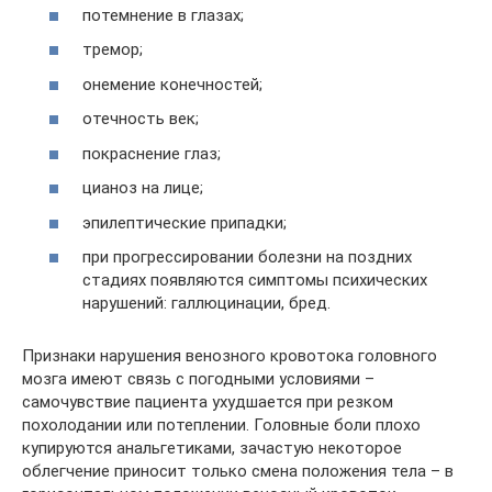
потемнение в глазах;
тремор;
онемение конечностей;
отечность век;
покраснение глаз;
цианоз на лице;
эпилептические припадки;
при прогрессировании болезни на поздних
стадиях появляются симптомы психических
нарушений: галлюцинации, бред.
Признаки нарушения венозного кровотока головного
мозга имеют связь с погодными условиями –
самочувствие пациента ухудшается при резком
похолодании или потеплении. Головные боли плохо
купируются анальгетиками, зачастую некоторое
облегчение приносит только смена положения тела – в