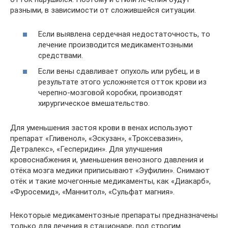
разными, в зависимости от сложившейся ситуации.
Если выявлена сердечная недостаточность, то
лечение производится медикаментозными
средствами.
Если вены сдавливает опухоль или рубец, и в
результате этого усложняется отток крови из
черепно-мозговой коробки, производят
хирургическое вмешательство.
Для уменьшения застоя крови в венах используют
препарат «Гливенол», «Эскузан», «Троксевазин»,
Детралекс», «Гесперидин». Для улучшения
кровоснабжения и, уменьшения венозного давления и
отёка мозга медики приписывают «Эуфилин». Снимают
отёк и такие мочегонные медикаменты, как «Диакарб»,
«Фуросемид», «Маннитол», «Сульфат магния».
Некоторые медикаментозные препараты предназначены
только для лечения в стационаре, под строгим