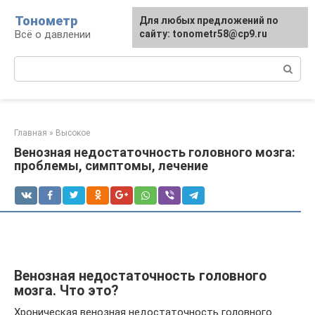
Перейти
Тонометр
Для любых предложений по
Для любых предложений по
к
Всё о давлении
сайту: tonometr58@cp9.ru
сайту: tonometr58@cp9.ru
контенту
Поиск:
Главная
»
Высокое
Венозная недостаточность головного мозга:
проблемы, симптомы, лечение
Венозная недостаточность головного
мозга. Что это?
Хроническая венозная недостаточность головного