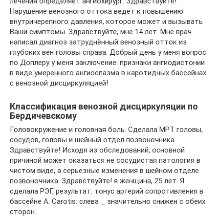
лечения определяет ангиохирург. Здравствуйте!
Нарушение венозного оттока ведет к повышению
внутричерепного давления, которое может и вызывать
Ваши симптомы. Здравствуйте, мне 14 лет. Мне врач
написал диагноз затруднённый венозный отток из
глубоких вен головы справа. Добрый день у меня вопрос:
по Доплеру у меня заключение: признаки ангиодистонии
в виде умеренного ангиоспазма в каротидных бассейнах
с венозной дисциркуляцией!
Классификация венозной дисциркуляции по
Бердичевскому
Головокружение и головная боль. Сделала МРТ головы,
сосудов, головы и шейный отдел позвоночника.
Здравствуйте! Исходя из обследований, основной
причиной может оказаться не сосудистая патология в
чистом виде, а серьезные изменения в шейном отделе
позвоночника. Здравствуйте! я женщина, 25 лет. Я
сделала РЭГ, результат: тонус артерий сопротивления в
бассейне A. Carotis: слева _ значительно снижен с обеих
сторон.