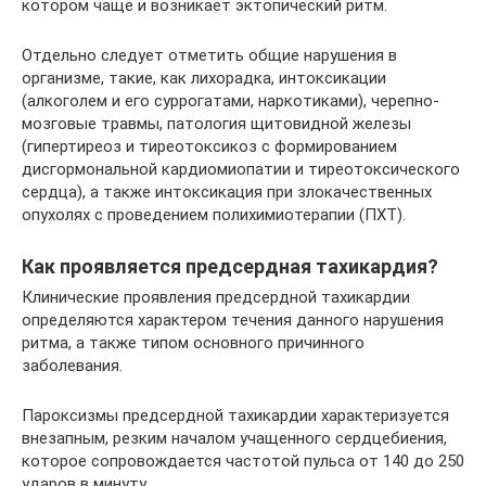
котором чаще и возникает эктопический ритм.
Отдельно следует отметить общие нарушения в
организме, такие, как лихорадка, интоксикации
(алкоголем и его суррогатами, наркотиками), черепно-
мозговые травмы, патология щитовидной железы
(гипертиреоз и тиреотоксикоз с формированием
дисгормональной кардиомиопатии и тиреотоксического
сердца), а также интоксикация при злокачественных
опухолях с проведением полихимиотерапии (ПХТ).
Как проявляется предсердная тахикардия?
Клинические проявления предсердной тахикардии
определяются характером течения данного нарушения
ритма, а также типом основного причинного
заболевания.
Пароксизмы предсердной тахикардии характеризуется
внезапным, резким началом учащенного сердцебиения,
которое сопровождается частотой пульса от 140 до 250
ударов в минуту.