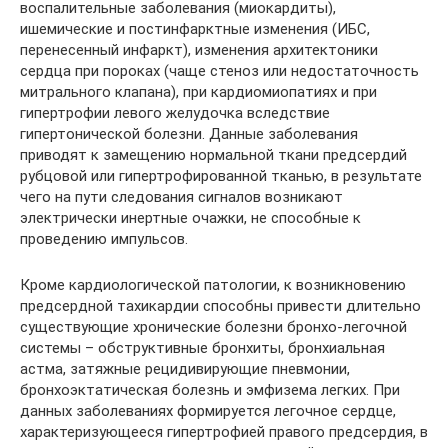
воспалительные заболевания (миокардиты),
ишемические и постинфарктные изменения (ИБС,
перенесенный инфаркт), изменения архитектоники
сердца при пороках (чаще стеноз или недостаточность
митрального клапана), при кардиомиопатиях и при
гипертрофии левого желудочка вследствие
гипертонической болезни. Данные заболевания
приводят к замещению нормальной ткани предсердий
рубцовой или гипертрофированной тканью, в результате
чего на пути следования сигналов возникают
электрически инертные очажки, не способные к
проведению импульсов.
Кроме кардиологической патологии, к возникновению
предсердной тахикардии способны привести длительно
существующие хронические болезни бронхо-легочной
системы – обструктивные бронхиты, бронхиальная
астма, затяжные рецидивирующие пневмонии,
бронхоэктатическая болезнь и эмфизема легких. При
данных заболеваниях формируется легочное сердце,
характеризующееся гипертрофией правого предсердия, в