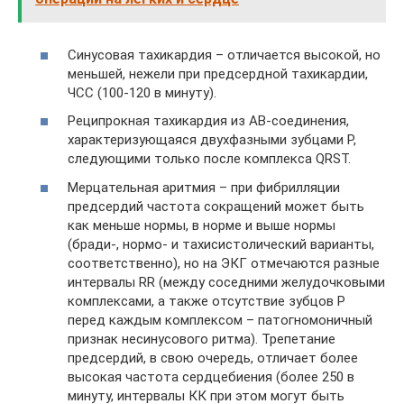
Синусовая тахикардия – отличается высокой, но
меньшей, нежели при предсердной тахикардии,
ЧСС (100-120 в минуту).
Реципрокная тахикардия из АВ-соединения,
характеризующаяся двухфазными зубцами Р,
следующими только после комплекса QRST.
Мерцательная аритмия – при фибрилляции
предсердий частота сокращений может быть
как меньше нормы, в норме и выше нормы
(бради-, нормо- и тахисистолический варианты,
соответственно), но на ЭКГ отмечаются разные
интервалы RR (между соседними желудочковыми
комплексами, а также отсутствие зубцов Р
перед каждым комплексом – патогномоничный
признак несинусового ритма). Трепетание
предсердий, в свою очередь, отличает более
высокая частота сердцебиения (более 250 в
минуту, интервалы КК при этом могут быть