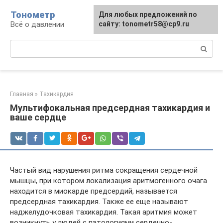
Перейти
Тонометр
Для любых предложений по
Для любых предложений по
к
Всё о давлении
сайту: tonometr58@cp9.ru
сайту: tonometr58@cp9.ru
контенту
Поиск:
Главная
»
Тахикардия
Мультифокальная предсердная тахикардия и
ваше сердце
Частый вид нарушения ритма сокращения сердечной
мышцы, при котором локализация аритмогенного очага
находится в миокарде предсердий, называется
предсердная тахикардия. Также ее еще называют
наджелудочковая тахикардия. Такая аритмия может
возникнуть у людей с патологиями сердечно-