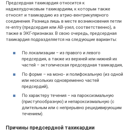
Предсердная тахикардия относится к
наджелудочковым тахикардиям, к которым также
относят и тахикардию из атрио-вентрикулярного
соединения. Разница лишь в месте возникновения петли
re-entry (предсердия или АВ-узел, соответственно), а
также в ЭКГ-признаках. В свою очередь, предсердная
тахикардия подразделяется на следующие варианты:
По локализации – из правого и левого
предсердия, а также из верхней или нижней их
частей – эктопическая предсердная тахикардия,
По форме – на моно- и полифокальную (из одной
или нескольких одновременно частей
предсердий),
По характеру течения – на пароксизмальную
(приступообразную) и непароксизмальную (с
длительным или с непрерывно рецидивирующим
течением).
Причины предсердной тахикардии