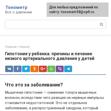
Перейти
Тонометр
Для любых предложений по
Для любых предложений по
к
Всё о давлении
сайту: tonometr58@cp9.ru
сайту: tonometr58@cp9.ru
контенту
Поиск:
Главная
»
Низкое
Гипотония у ребенка: причины и лечение
низкого артериального давления у детей
Что это за заболевание?
Мышечная гипотония — снижение тонуса мышечных
волокон, вследствие чего реакция на нервные импульсы
становится недостаточной. Это не отдельное
заболевание, а распространенный синдром, который