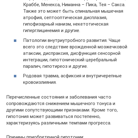
Краббе, Менекса, Ниманна – Пика, Тея – Сакса.
Также это может быть спинальная мышечная
атрофия, септооптическая дисплазия,
гипофизарный нанизм, некетотическая
гиперглицинемия и другие.
Патологии внутриутробного развития. Чаще
всего это следствие врожденной мозжечковой
атаксии, диспраксия, дисфункция сенсорной
интеграции, гипотонический церебральный
паралич, гипотиреоз и другие.
Родовая травма, асфиксия и внутричерепные
кровоизлияния.
Перечисленные состояния и заболевания часто
сопровождаются снижением мышечного тонуса и
другими сопутствующими признаками. Кроме того,
гипотония может развиваться постепенно,
характеризуясь различными темпами прогресса.
Причины приобретенной гипотонии: