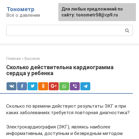
Перейти
Тонометр
Для любых предложений по
Для любых предложений по
к
Всё о давлении
сайту: tonometr58@cp9.ru
сайту: tonometr58@cp9.ru
контенту
Поиск:
Главная
»
Высокое
Сколько действительна кардиограмма
сердца у ребенка
Сколько по времени действуют результаты ЭКГ и при
каких заболеваниях требуется повторная диагностика?
Электрокардиография (ЭКГ), являясь наиболее
информативным, доступным и безвредным методом