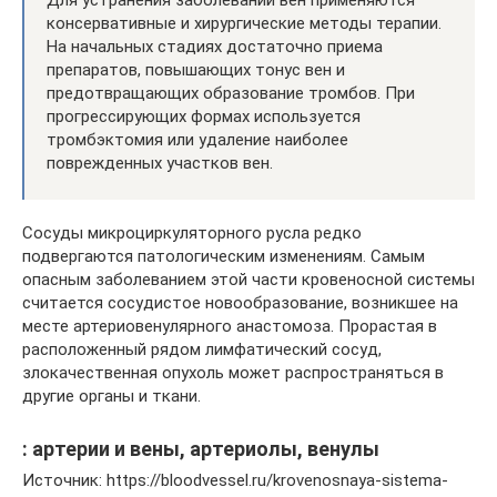
Для устранения заболеваний вен применяются
консервативные и хирургические методы терапии.
На начальных стадиях достаточно приема
препаратов, повышающих тонус вен и
предотвращающих образование тромбов. При
прогрессирующих формах используется
тромбэктомия или удаление наиболее
поврежденных участков вен.
Сосуды микроциркуляторного русла редко
подвергаются патологическим изменениям. Самым
опасным заболеванием этой части кровеносной системы
считается сосудистое новообразование, возникшее на
месте артериовенулярного анастомоза. Прорастая в
расположенный рядом лимфатический сосуд,
злокачественная опухоль может распространяться в
другие органы и ткани.
: артерии и вены, артериолы, венулы
Источник: https://bloodvessel.ru/krovenosnaya-sistema-