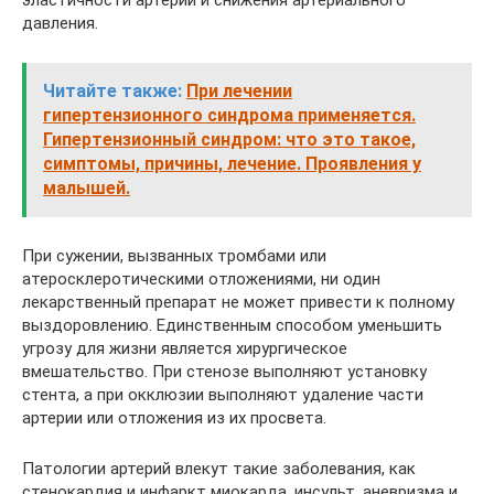
эластичности артерий и снижения артериального
давления.
Читайте также:
При лечении
гипертензионного синдрома применяется.
Гипертензионный синдром: что это такое,
симптомы, причины, лечение. Проявления у
малышей.
При сужении, вызванных тромбами или
атеросклеротическими отложениями, ни один
лекарственный препарат не может привести к полному
выздоровлению. Единственным способом уменьшить
угрозу для жизни является хирургическое
вмешательство. При стенозе выполняют установку
стента, а при окклюзии выполняют удаление части
артерии или отложения из их просвета.
Патологии артерий влекут такие заболевания, как
стенокардия и инфаркт миокарда, инсульт, аневризма и