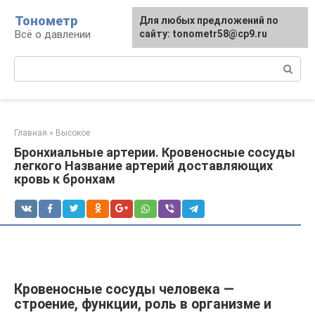
Перейти
Тонометр
Для любых предложений по
Для любых предложений по
к
Всё о давлении
сайту: tonometr58@cp9.ru
сайту: tonometr58@cp9.ru
контенту
Поиск:
Главная
»
Высокое
Бронхиальные артерии. Кровеносные сосуды
легкого Название артерий доставляющих
кровь к бронхам
Кровеносные сосуды человека —
строение, функции, роль в организме и