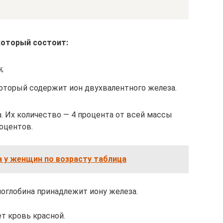
который состоит:
;
который содержит ион двухвалентного железа.
. Их количество — 4 процента от всей массы
роцентов.
а у женщин по возрасту таблица
оглобина принадлежит иону железа.
т кровь красной.