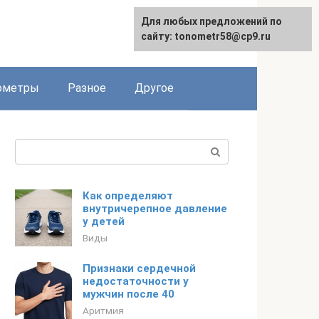
Для любых предложений по
Для любых предложений по
сайту: tonometr58@cp9.ru
сайту: tonometr58@cp9.ru
ометры
Разное
Другое
Поиск:
Как определяют
внутричерепное давление
у детей
Виды
Признаки сердечной
недостаточности у
мужчин после 40
Аритмия