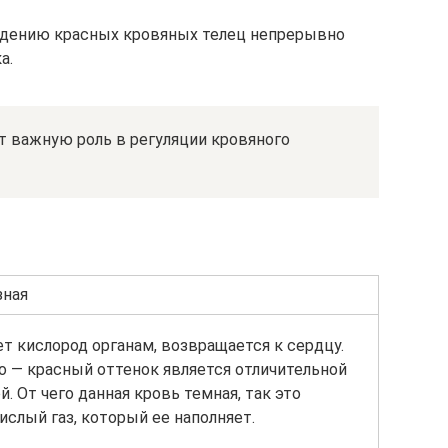
дению красных кровяных телец непрерывно
а.
т важную роль в регуляции кровяного
зная
т кислород органам, возвращается к сердцу.
о — красный оттенок является отличительной
й. От чего данная кровь темная, так это
ислый газ, который ее наполняет.