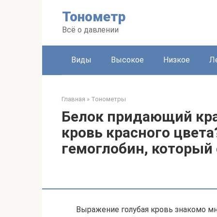
Перейти
Тонометр
к
контенту
Всё о давлении
Виды
Высокое
Низкое
Л
Главная
»
Тонометры
Белок придающий кра
кровь красного цвета
гемоглобин, который
Выражение голубая кровь знакомо мно