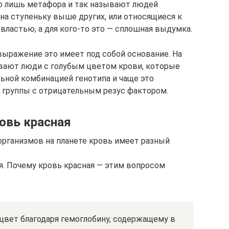
это лишь метафора и так называют людей
на ступеньку выше других, или относящиеся к
властью, а для кого-то это — сплошная выдумка.
о выражение это имеет под собой основание. На
вают люди с голубым цветом крови, которые
льной комбинацией генотипа и чаще это
й группы с отрицательным резус фактором.
овь красная
организмов на планете кровь имеет разный
я. Почему кровь красная — этим вопросом
цвет благодаря гемоглобину, содержащему в