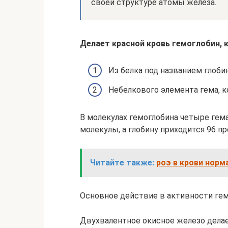
своей структуре атомы железа.
Делает красной кровь гемоглобин, 
Из белка под названием глобин
Небелкового элемента гема, 
В молекулах гемоглобина четыре гема
молекулы, а глобину приходится 96 п
Читайте также:
роэ в крови норм
Основное действие в активности гем
Двухвалентное окисное железо делае