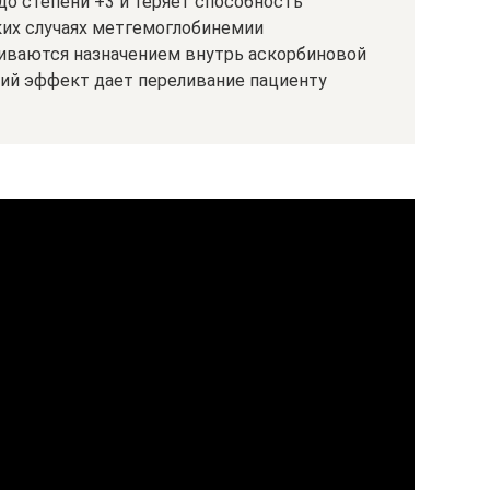
до степени +3 и теряет способность
ких случаях метгемоглобинемии
иваются назначением внутрь аскорбиновой
ший эффект дает переливание пациенту