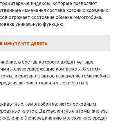
ритроцитарные индексы, которые позволяют
ственные изменения состава красных кровяных
сов отражает состояние обмена гемоглобина,
ловека уникальную функцию.
 в минуту что делать
инение, в состав которого входят четыре
ними железосодержащие комплексы. С этими
гемы, и связано главное назначение гемоглобина
рода из легких в ткани и углекислоты в
х животных, гемоглобин является основным
кровяных клеток. Двухвалентные атомы железа,
 окислению (присоединению молекул кислорода)