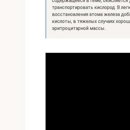
содержащееся в геме, окисляется 
транспортировать кислород. В лег
восстановления атома железа доб
кислоты, в тяжелых случаях хоро
эритроцитарной массы.