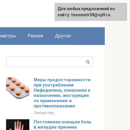
Для любых предложений по
Для любых предложений по
сайту: tonometr58@cp9.ru
сайту: tonometr58@cp9.ru
ометры
Разное
Другое
Поиск:
Меры предосторожности
при употреблении
Нифедипина, показания к
назначению, инструкция
по применению и
противопоказания
Лекарства
Постоянная ноющая боль
в желудке причины