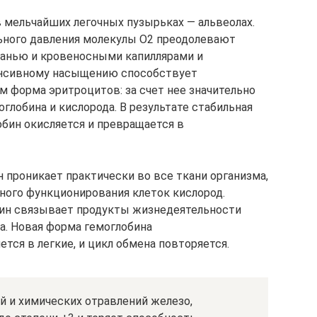
 мельчайших легочных пузырьках — альвеолах.
ьного давления молекулы O2 преодолевают
канью и кровеносными капиллярами и
енсивному насыщению способствует
 форма эритроцитов: за счет нее значительно
глобина и кислорода. В результате стабильная
бин окисляется и превращается в
 проникает практически во все ткани организма,
ного функционирования клеток кислород.
бин связывает продукты жизнедеятельности
а. Новая форма гемоглобина
ется в легкие, и цикл обмена повторяется.
й и химических отравлений железо,