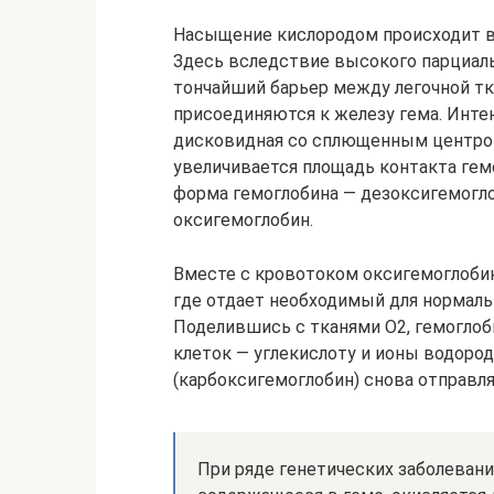
Насыщение кислородом происходит в
Здесь вследствие высокого парциал
тончайший барьер между легочной т
присоединяются к железу гема. Инт
дисковидная со сплющенным центром
увеличивается площадь контакта гемо
форма гемоглобина — дезоксигемогло
оксигемоглобин.
Вместе с кровотоком оксигемоглобин
где отдает необходимый для нормаль
Поделившись с тканями O2, гемогло
клеток — углекислоту и ионы водород
(карбоксигемоглобин) снова отправля
При ряде генетических заболевани