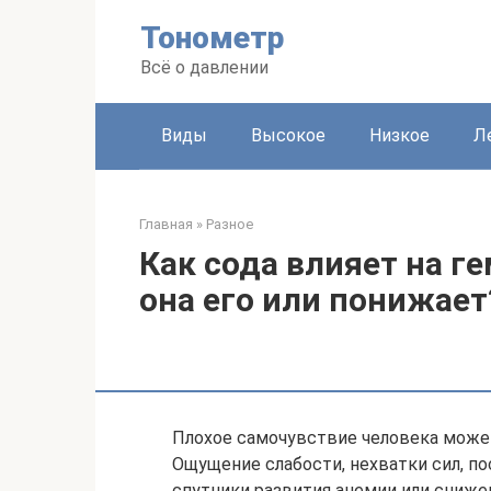
Перейти
Тонометр
к
контенту
Всё о давлении
Виды
Высокое
Низкое
Л
Главная
»
Разное
Как сода влияет на г
она его или понижает
Плохое самочувствие человека може
Ощущение слабости, нехватки сил, п
спутники развития анемии или снижен