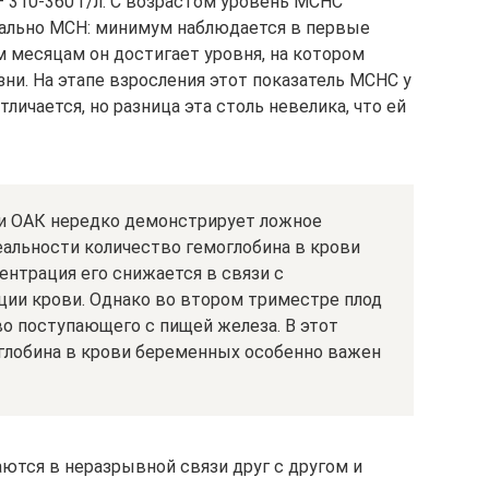
 310-360 г/л. С возрастом уровень MCHC
ально MCH: минимум наблюдается в первые
м месяцам он достигает уровня, на котором
зни. На этапе взросления этот показатель MCHC у
ичается, но разница эта столь невелика, что ей
и ОАК нередко демонстрирует ложное
еальности количество гемоглобина в крови
ентрация его снижается в связи с
ии крови. Однако во втором триместре плод
о поступающего с пищей железа. В этот
глобина в крови беременных особенно важен
тся в неразрывной связи друг с другом и