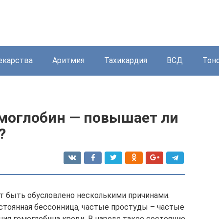
екарства
Аритмия
Тахикардия
ВСД
Тон
емоглобин — повышает ли
?
т быть обусловлено несколькими причинами.
остоянная бессонница, частые простуды – частые
ия гемоглобина крови. В народе такое состояние