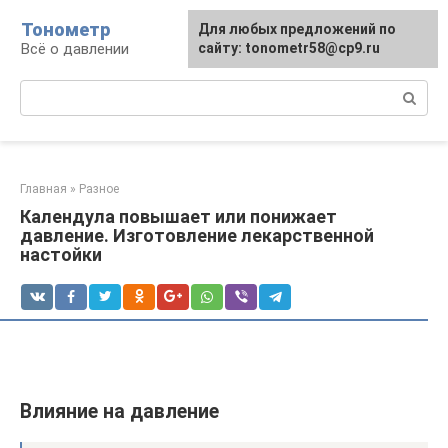
Перейти
Тонометр
Для любых предложений по
Для любых предложений по
к
Всё о давлении
сайту: tonometr58@cp9.ru
сайту: tonometr58@cp9.ru
контенту
Поиск:
Главная
»
Разное
Календула повышает или понижает
давление. Изготовление лекарственной
настойки
Влияние на давление