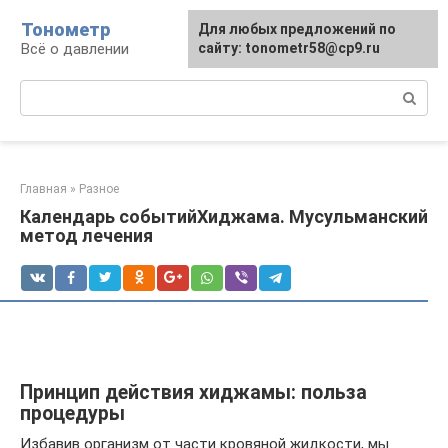
Перейти
Тонометр
Для любых предложений по
Для любых предложений по
к
Всё о давлении
сайту: tonometr58@cp9.ru
сайту: tonometr58@cp9.ru
контенту
Поиск:
Главная
»
Разное
Календарь событийХиджама. Мусульманский
метод лечения
Принцип действия хиджамы: польза
процедуры
Избавив организм от части кровяной жидкости, мы