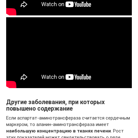
Другие заболевания, при которых
повышено содержание
Если аспартат-аминотрансфераза считается сердечным
маркером, то аланин-аминотрансфераза имеет
наибольшую концентрацию в тканях печени
. Рост
этих показателей может свидетельствовать о ряде