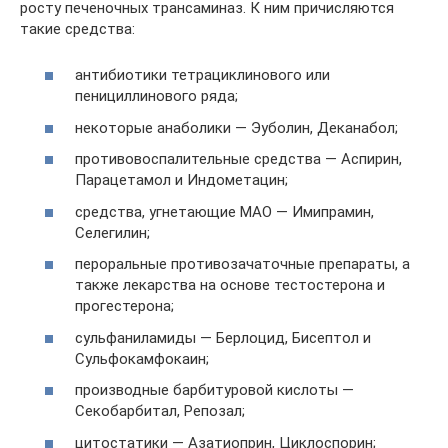
росту печеночных трансаминаз. К ним причисляются
такие средства:
антибиотики тетрациклинового или
пенициллинового ряда;
некоторые анаболики — Эуболин, Деканабол;
противовоспалительные средства — Аспирин,
Парацетамол и Индометацин;
средства, угнетающие МАО — Имипрамин,
Селегилин;
пероральные противозачаточные препараты, а
также лекарства на основе тестостерона и
прогестерона;
сульфаниламиды — Берлоцид, Бисептол и
Сульфокамфокаин;
производные барбитуровой кислоты —
Секобарбитал, Репозал;
цитостатики — Азатиоприн, Циклоспорин;