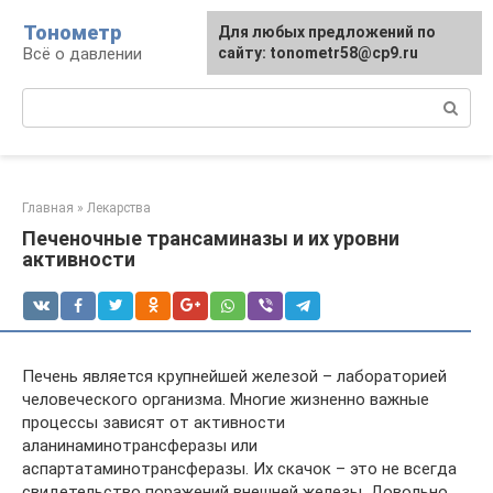
Перейти
Тонометр
Для любых предложений по
Для любых предложений по
к
Всё о давлении
сайту: tonometr58@cp9.ru
сайту: tonometr58@cp9.ru
контенту
Поиск:
Главная
»
Лекарства
Печеночные трансаминазы и их уровни
активности
Печень является крупнейшей железой – лабораторией
человеческого организма. Многие жизненно важные
процессы зависят от активности
аланинаминотрансферазы или
аспартатаминотрансферазы. Их скачок – это не всегда
свидетельство поражений внешней железы. Довольно