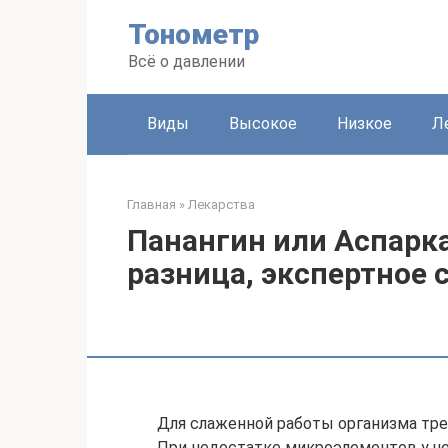
Перейти
Тонометр
к
контенту
Всё о давлении
Виды
Высокое
Низкое
Л
Главная
»
Лекарства
Панангин или Аспарка
разница, экспертное 
Для слаженной работы организма тре
При недостатке микроэлементов у ч