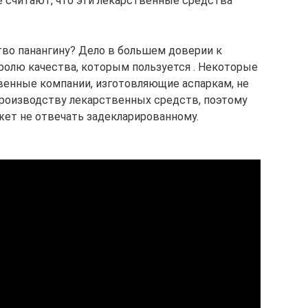
 считают, что эти лекарственные средства
во панангину? Дело в большем доверии к
олю качества, которым пользуется . Некоторые
твенные компании, изготовляющие аспаркам, не
производству лекарственных средств, поэтому
жет не отвечать задекларированному.