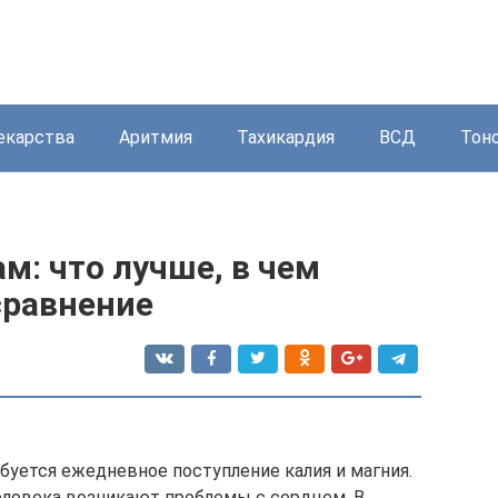
екарства
Аритмия
Тахикардия
ВСД
Тон
м: что лучше, в чем
сравнение
буется ежедневное поступление калия и магния.
еловека возникают проблемы с сердцем. В