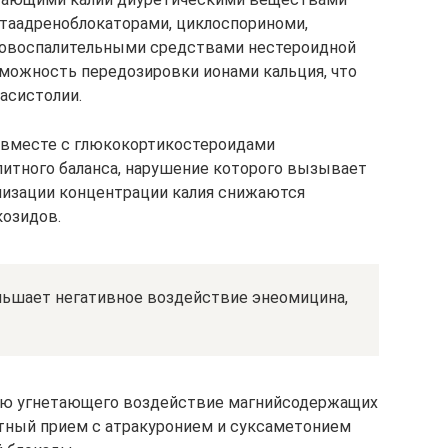
етаадреноблокаторами, циклоспориноми,
вовоспалительными средствами нестероидной
можность передозировки ионами кальция, что
асистолии.
 вместе с глюкокортикостероидами
итного баланса, нарушение которого вызывает
лизации концентрации калия снижаются
озидов.
ньшает негативное воздействие энеомицина,
ию угнетающего воздействие магнийсодержащих
стный прием с атракуронием и суксаметонием