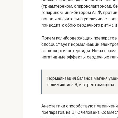
(триамтереном, спиронолактоном), б
гепарином, ингибитором АПФ, проти
основы значительно увеличивает воз
приводит к сбою сердечного ритма и 
Прием калийсодержащих препаратов
способствует нормализации электрол
глюкокортикостероиды. Из-за норма
негативные эффекты сердечных глик
Нормализация баланса магния уме
полимиксина В, и стрептомицина.
Анестетики способствуют увеличен
препаратов на ЦНС человека. Совме