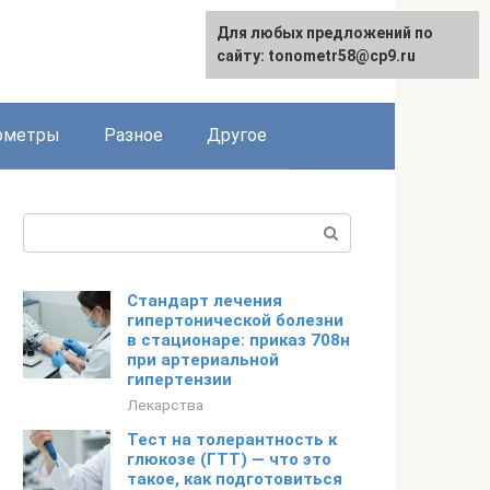
Для любых предложений по
Для любых предложений по
сайту: tonometr58@cp9.ru
сайту: tonometr58@cp9.ru
ометры
Разное
Другое
Поиск:
Стандарт лечения
гипертонической болезни
в стационаре: приказ 708н
при артериальной
гипертензии
Лекарства
Тест на толерантность к
глюкозе (ГТТ) — что это
такое, как подготовиться