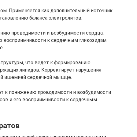
ом. Применяется как дополнительный источник
тановлению баланса электролитов.
нию проводимости и возбудимости сердца,
о восприимчивости к сердечным гликозидам.
е.
структуры, что ведет к формированию
ержащих липидов. Корректирует нарушения
ой ишемией сердечной мышце.
ет к понижению проводимости и возбудимости
сов и его восприимчивости к сердечным
ратов
егающими калий диуретическими веществами