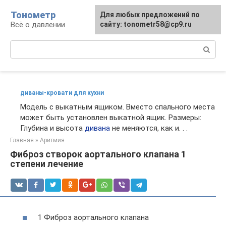
Перейти
Тонометр
Для любых предложений по
Для любых предложений по
к
Всё о давлении
сайту: tonometr58@cp9.ru
сайту: tonometr58@cp9.ru
контенту
Поиск:
диваны-кровати для кухни
Модель с выкатным ящиком. Вместо спального места
может быть установлен выкатной ящик. Размеры:
Глубина и высота
дивана
не меняются, как и. . .
Главная
»
Аритмия
Фиброз створок аортального клапана 1
степени лечение
1 Фиброз аортального клапана