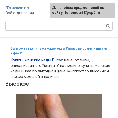
Перейти
Тонометр
Для любых предложений по
Для любых предложений по
к
Всё о давлении
сайту: tonometr58@cp9.ru
сайту: tonometr58@cp9.ru
контенту
Поиск:
Вы можете купить женские кеды Puma с высоким и низким
верхом
Купить женские кеды Puma
: цена, отзывы,
описаниеpuma-official.ru. У нас можно купить женские
кеды Puma по выгодной цене. Множество высоких и
низких моделей в наличии.
Высокое