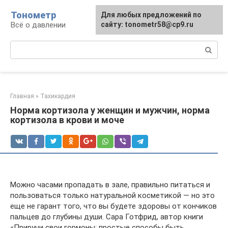
Перейти
Тонометр
Для любых предложений по
Для любых предложений по
к
Всё о давлении
сайту: tonometr58@cp9.ru
сайту: tonometr58@cp9.ru
контенту
Поиск:
Главная
»
Тахикардия
Норма кортизола у женщин и мужчин, норма
кортизола в крови и моче
Можно часами пропадать в зале, правильно питаться и
пользоваться только натуральной косметикой — но это
еще не гарант того, что вы будете здоровы от кончиков
пальцев до глубины души. Сара Готфрид, автор книги
«Приручи свои гормоны: простые способы быть