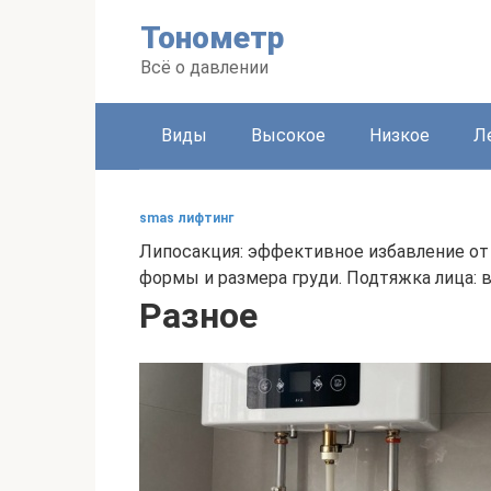
Перейти
Тонометр
к
контенту
Всё о давлении
Виды
Высокое
Низкое
Л
smas лифтинг
Липосакция: эффективное избавление от
формы и размера груди. Подтяжка лица: 
Разное