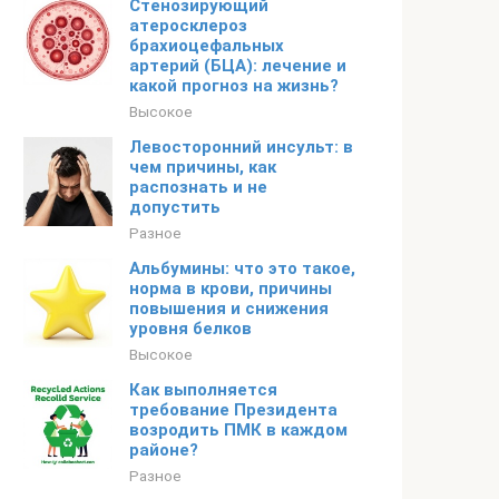
Стенозирующий
атеросклероз
брахиоцефальных
артерий (БЦА): лечение и
какой прогноз на жизнь?
Высокое
Левосторонний инсульт: в
чем причины, как
распознать и не
допустить
Разное
Альбумины: что это такое,
норма в крови, причины
повышения и снижения
уровня белков
Высокое
Как выполняется
требование Президента
возродить ПМК в каждом
районе?
Разное