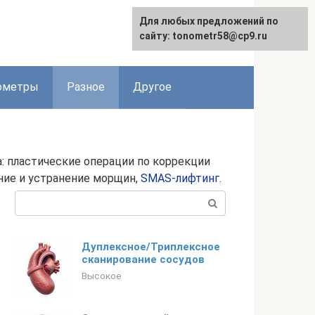
Для любых предложений по
Для любых предложений по
сайту: tonometr58@cp9.ru
сайту: tonometr58@cp9.ru
ометры
Разное
Другое
 пластические операции по коррекции
ние и устранение морщин,
SMAS-лифтинг
.
Поиск:
Дуплексное/Триплексное
сканирование сосудов
Высокое