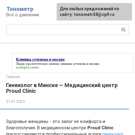
Перейти
Тонометр
Для любых предложений по
Для любых предложений по
к
Всё о давлении
сайту: tonometr58@cp9.ru
сайту: tonometr58@cp9.ru
контенту
Поиск:
Клиника сеченова в москве
Лидер урологических клиник:
клиника сеченова в москве
.
urologiya.center
Главная
Гинеколог в Минске — Медицинский центр
Proud Clinic
21.01.2025
Здоровье женщины - это залог её комфорта и
благополучия. В медицинском центре
Proud Clinic
предоставляются профессиональные услуги
гинеколог